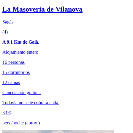
La Masoveria de Vilanova
Sagàs
(4)
A 9.1 Km de Gaià.
Alojamiento entero
16 personas
15 dormitorios
12 camas
Cancelación gratuita
Todavía no se te cobrará nada.
33 €
pers./noche (aprox.)