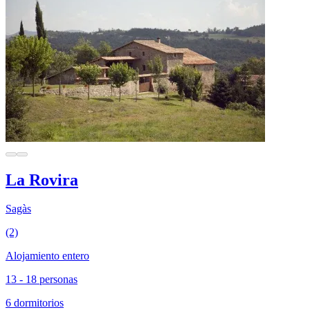
La Rovira
Sagàs
(2)
Alojamiento entero
13 - 18 personas
6 dormitorios