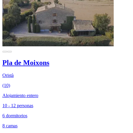
Pla de Moixons
Oristà
(10)
Alojamiento entero
10 - 12 personas
6 dormitorios
8 camas