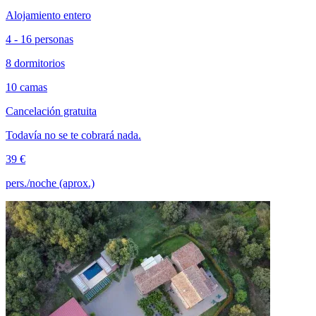
Alojamiento entero
4 - 16 personas
8 dormitorios
10 camas
Cancelación gratuita
Todavía no se te cobrará nada.
39 €
pers./noche (aprox.)