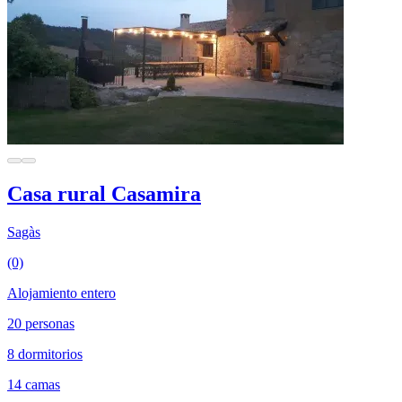
Casa rural Casamira
Sagàs
(0)
Alojamiento entero
20 personas
8 dormitorios
14 camas