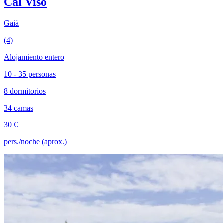
Cal Visó
Gaià
(4)
Alojamiento entero
10 - 35 personas
8 dormitorios
34 camas
30 €
pers./noche (aprox.)