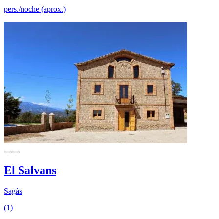
pers./noche (aprox.)
El Salvans
Sagàs
(1)