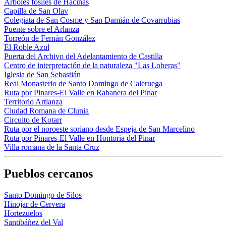
Árboles fósiles de Hacinas
Capilla de San Olav
Colegiata de San Cosme y San Damián de Covarrubias
Puente sobre el Arlanza
Torreón de Fernán González
El Roble Azul
Puerta del Archivo del Adelantamiento de Castilla
Centro de interpretación de la naturaleza "Las Loberas"
Iglesia de San Sebastián
Real Monasterio de Santo Domingo de Caleruega
Ruta por Pinares-El Valle en Rabanera del Pinar
Territorio Artlanza
Ciudad Romana de Clunia
Circuito de Kotarr
Ruta por el noroeste soriano desde Espeja de San Marcelino
Ruta por Pinares-El Valle en Hontoria del Pinar
Villa romana de la Santa Cruz
Pueblos cercanos
Santo Domingo de Silos
Hinojar de Cervera
Hortezuelos
Santibáñez del Val