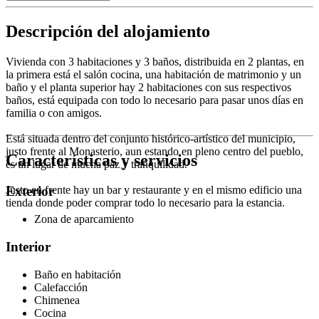
Descripción del alojamiento
Vivienda con 3 habitaciones y 3 baños, distribuida en 2 plantas, en
la primera está el salón cocina, una habitación de matrimonio y un
baño y el planta superior hay 2 habitaciones con sus respectivos
baños, está equipada con todo lo necesario para pasar unos días en
familia o con amigos.
Está situada dentro del conjunto histórico-artístico del municipio,
justo frente al Monasterio, aun estando en pleno centro del pueblo,
Características y servicios
es un lugar de mucha paz y tranquilidad.
Justo en frente hay un bar y restaurante y en el mismo edificio una
Exterior
tienda donde poder comprar todo lo necesario para la estancia.
Zona de aparcamiento
Interior
Baño en habitación
Calefacción
Chimenea
Cocina