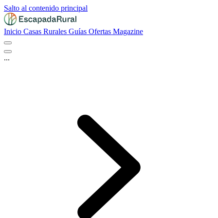
Salto al contenido principal
Inicio
Casas Rurales
Guías
Ofertas
Magazine
...