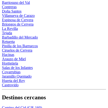
Barriosuso del Val
Contreras
Doña Santos
Villanueva de Carazo
Espinosa de Cervera
Briongos de Cervera
La Revilla
Tejada
Barbadillo del Mercado
Retuerta
Pinilla de los Barruecos
Ciruelos de Cervera
Hacinas
Arauzo de Miel
Hortigüela
Salas de los Infantes
Covarrubias
Jaramillo Quemado
Huerta del Rey
Castrovido
Destinos cercanos
Camino del Cid (GR-160)