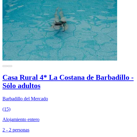
Casa Rural 4* La Costana de Barbadillo -
Sólo adultos
Barbadillo del Mercado
(15)
Alojamiento entero
2 - 2 personas