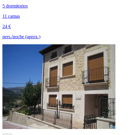
5 dormitorios
11 camas
24 €
pers./noche (aprox.)