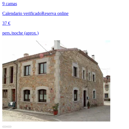
9 camas
Calendario verificado
Reserva online
37 €
pers./noche (aprox.)