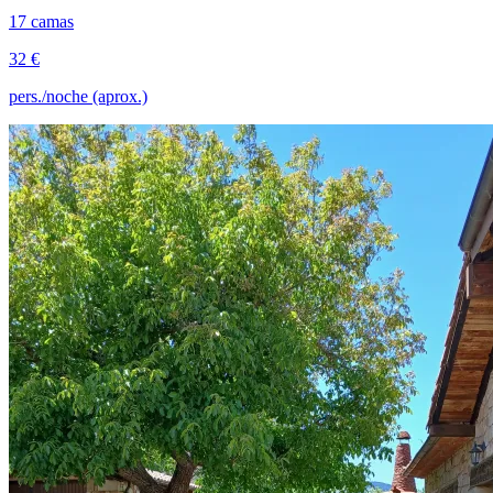
17 camas
32 €
pers./noche (aprox.)