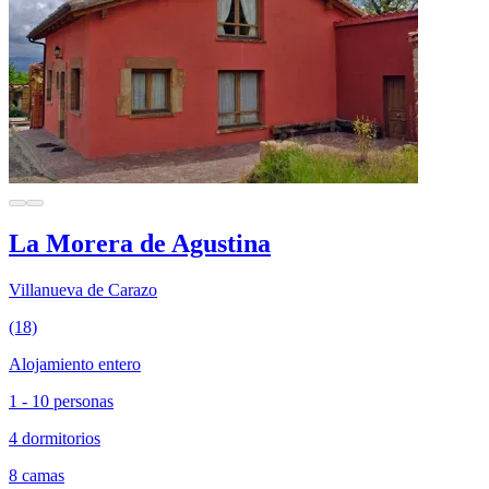
La Morera de Agustina
Villanueva de Carazo
(18)
Alojamiento entero
1 - 10 personas
4 dormitorios
8 camas