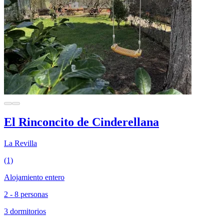
El Rinconcito de Cinderellana
La Revilla
(1)
Alojamiento entero
2 - 8 personas
3 dormitorios