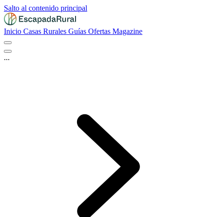
Salto al contenido principal
Inicio
Casas Rurales
Guías
Ofertas
Magazine
...