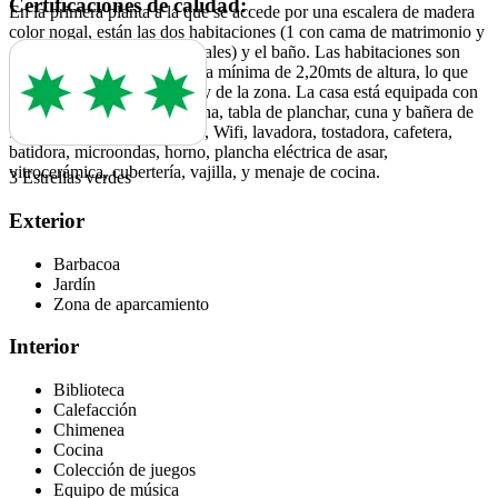
Certificaciones de calidad:
En la primera planta a la que se accede por una escalera de madera
color nogal, están las dos habitaciones (1 con cama de matrimonio y
otra con dos camas individuales) y el baño. Las habitaciones son
abuhardilladas con una altura mínima de 2,20mts de altura, lo que
les da un toque más rústico y de la zona. La casa está equipada con
ropa de cama, toallas, plancha, tabla de planchar, cuna y bañera de
bebés, secador , 3TV, DVD, Wifi, lavadora, tostadora, cafetera,
batidora, microondas, horno, plancha eléctrica de asar,
vitrocerámica, cubertería, vajilla, y menaje de cocina.
3 Estrellas verdes
Exterior
Barbacoa
Jardín
Zona de aparcamiento
Interior
Biblioteca
Calefacción
Chimenea
Cocina
Colección de juegos
Equipo de música