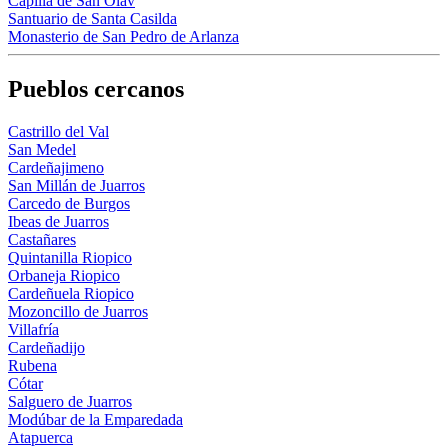
Capilla de San Olav
Santuario de Santa Casilda
Monasterio de San Pedro de Arlanza
Pueblos cercanos
Castrillo del Val
San Medel
Cardeñajimeno
San Millán de Juarros
Carcedo de Burgos
Ibeas de Juarros
Castañares
Quintanilla Riopico
Orbaneja Riopico
Cardeñuela Riopico
Mozoncillo de Juarros
Villafría
Cardeñadijo
Rubena
Cótar
Salguero de Juarros
Modúbar de la Emparedada
Atapuerca