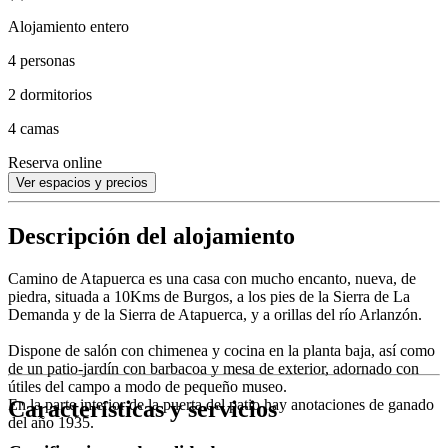
Alojamiento entero
4 personas
2 dormitorios
4 camas
Reserva online
Ver espacios y precios
Descripción del alojamiento
Camino de Atapuerca es una casa con mucho encanto, nueva, de
piedra, situada a 10Kms de Burgos, a los pies de la Sierra de La
Demanda y de la Sierra de Atapuerca, y a orillas del río Arlanzón.
Dispone de salón con chimenea y cocina en la planta baja, así como
de un patio-jardín con barbacoa y mesa de exterior, adornado con
útiles del campo a modo de pequeño museo.
Características y servicios
En la parte interior de la puerta del patio hay anotaciones de ganado
del año 1935.