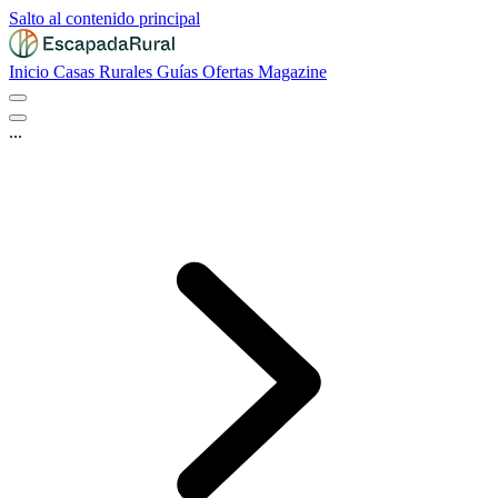
Salto al contenido principal
Inicio
Casas Rurales
Guías
Ofertas
Magazine
...