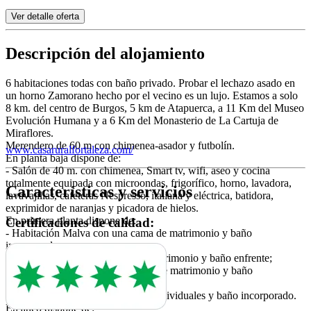
Ver detalle oferta
Descripción del alojamiento
6 habitaciones todas con baño privado. Probar el lechazo asado en
un horno Zamorano hecho por el vecino es un lujo. Estamos a solo
8 km. del centro de Burgos, 5 km de Atapuerca, a 11 Km del Museo
Evolución Humana y a 6 Km del Monasterio de La Cartuja de
Miraflores.
Merendero de 60 m con chimenea-asador y futbolín.
www.casaruralfortaleza.com/
En planta baja dispone de:
- Salón de 40 m. con chimenea, Smart tv, wifi, aseo y cocina
totalmente equipada con microondas, frigorífico, horno, lavadora,
Características y servicios
lavavajillas, cafeteras Nespresso, italiana y eléctrica, batidora,
exprimidor de naranjas y picadora de hielos.
En primera planta dispone de:
Certificaciones de calidad:
- Habitación Malva con una cama de matrimonio y baño
incorporado;
- Habitación Verde con cama de matrimonio y baño enfrente;
- Habitación Melocotón con cama de matrimonio y baño
incorporado;
- Habitación Azul con dos camas individuales y baño incorporado.
En ático dispone de: