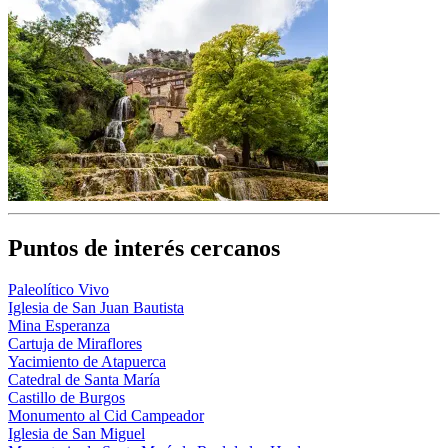
Puntos de interés cercanos
Paleolítico Vivo
Iglesia de San Juan Bautista
Mina Esperanza
Cartuja de Miraflores
Yacimiento de Atapuerca
Catedral de Santa María
Castillo de Burgos
Monumento al Cid Campeador
Iglesia de San Miguel