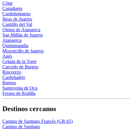
Cótar
Castañares
Cardeñajimeno
Ibeas de Juarros
Castrillo del Val
Olmos de Atapuerca
San Millán de Juarros
Atapuerca
Quintanapalla
Mozoncillo de Juarros
Agés
Celada de la Torre
Carcedo de Burgos
Riocerezo
Cardeñadijo
Burgos
Santovenia de Oca
Fresno de Rodilla
Destinos cercanos
Camino de Santiago Francés (GR-65)
Camino de Santiago