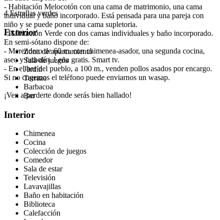
- Habitación Melocotón con una cama de matrimonio, una cama
4 Estrellas verdes
individual y baño incorporado. Está pensada para una pareja con
niño y se puede poner una cama supletoria.
Exterior
- Habitación Verde con dos camas individuales y baño incorporado.
En semi-sótano dispone de:
- Merendero de 60 m. con chimenea-asador, una segunda cocina,
Zona de aparcamiento
aseo y futbolín. Leña gratis. Smart tv.
Sala de juegos
- En el bar del pueblo, a 100 m., venden pollos asados por encargo.
Jardín
Si no cogemos el teléfono puede enviarnos un wasap.
Terraza
Barbacoa
¡Ven a perderte donde serás bien hallado!
Bar
Interior
Chimenea
Cocina
Colección de juegos
Comedor
Sala de estar
Televisión
Lavavajillas
Baño en habitación
Biblioteca
Calefacción