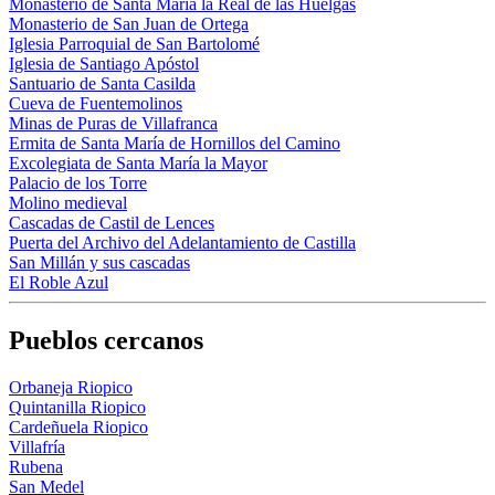
Monasterio de Santa María la Real de las Huelgas
Monasterio de San Juan de Ortega
Iglesia Parroquial de San Bartolomé
Iglesia de Santiago Apóstol
Santuario de Santa Casilda
Cueva de Fuentemolinos
Minas de Puras de Villafranca
Ermita de Santa María de Hornillos del Camino
Excolegiata de Santa María la Mayor
Palacio de los Torre
Molino medieval
Cascadas de Castil de Lences
Puerta del Archivo del Adelantamiento de Castilla
San Millán y sus cascadas
El Roble Azul
Pueblos cercanos
Orbaneja Riopico
Quintanilla Riopico
Cardeñuela Riopico
Villafría
Rubena
San Medel