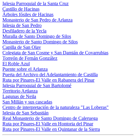
Iglesia Parroquial de la Santa Cruz
Castillo de Hacinas
Árboles fósiles de Hacinas
Monasterio de San Pedro de Arlanza
Iglesia de San Pedro
Desfiladero de la Yecla
Muralla de Santo Domingo de Silos
Monasterio de Santo Domingo de Silos
Capilla de San Olav
Colegiata de San Cosme y San Damián de Covarrubias
Torreón de Fernán González
El Roble Azul
Puente sobre el Arlanza
Puerta del Archivo del Adelantamiento de Castilla
Ruta por Pinares-El Valle en Rabanera del Pinar
Iglesia Parroquial de San Bartolomé
Territorio Artlanza
Lagunas de Neila
San Millán y sus cascadas
Centro de interpretación de la naturaleza "Las Loberas"
Iglesia de San Sebastián
Real Monasterio de Santo Domingo de Caleruega
Ruta por Pinares-El Valle en Hontoria del Pinar
Ruta por Pinares-El Valle en Quintanar de la Sierra