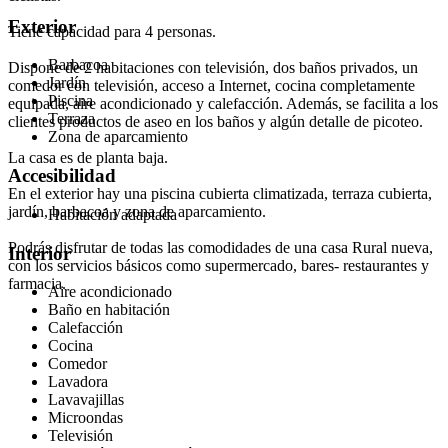
Exterior
Tiene capacidad para 4 personas.
Barbacoa
Dispone de 2 habitaciones con televisión, dos baños privados, un
Jardín
comedor con televisión, acceso a Internet, cocina completamente
Piscina
equipada, aire acondicionado y calefacción. Además, se facilita a los
Terraza
clientes productos de aseo en los baños y algún detalle de picoteo.
Zona de aparcamiento
La casa es de planta baja.
Accesibilidad
En el exterior hay una piscina cubierta climatizada, terraza cubierta,
jardín, barbacoa y zona de aparcamiento.
Habitación adaptada
Podrás disfrutar de todas las comodidades de una casa Rural nueva,
Interior
con los servicios básicos como supermercado, bares- restaurantes y
farmacia.
Aire acondicionado
Baño en habitación
Calefacción
Cocina
Comedor
Lavadora
Lavavajillas
Microondas
Televisión