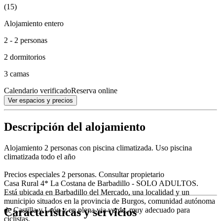
(15)
Alojamiento entero
2 - 2 personas
2 dormitorios
3 camas
Calendario verificado
Reserva online
Ver espacios y precios
Descripción del alojamiento
Alojamiento 2 personas con piscina climatizada. Uso piscina
climatizada todo el año
Precios especiales 2 personas. Consultar propietario
Casa Rural 4* La Costana de Barbadillo - SOLO ADULTOS.
Está ubicada en Barbadillo del Mercado, una localidad y un
municipio​ situados en la provincia de Burgos, comunidad autónoma
Características y servicios
de Castilla y León y en plena via verde, muy adecuado para
ciclistas.