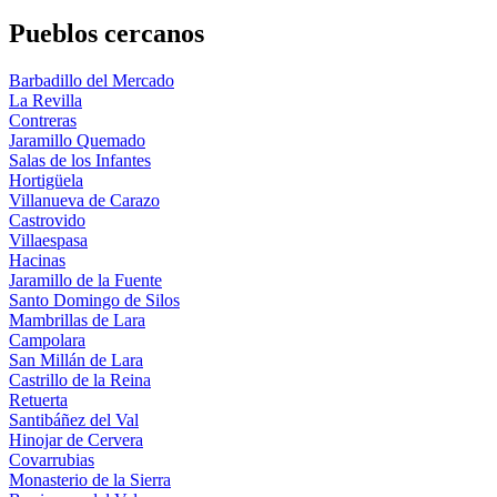
Pueblos cercanos
Barbadillo del Mercado
La Revilla
Contreras
Jaramillo Quemado
Salas de los Infantes
Hortigüela
Villanueva de Carazo
Castrovido
Villaespasa
Hacinas
Jaramillo de la Fuente
Santo Domingo de Silos
Mambrillas de Lara
Campolara
San Millán de Lara
Castrillo de la Reina
Retuerta
Santibáñez del Val
Hinojar de Cervera
Covarrubias
Monasterio de la Sierra