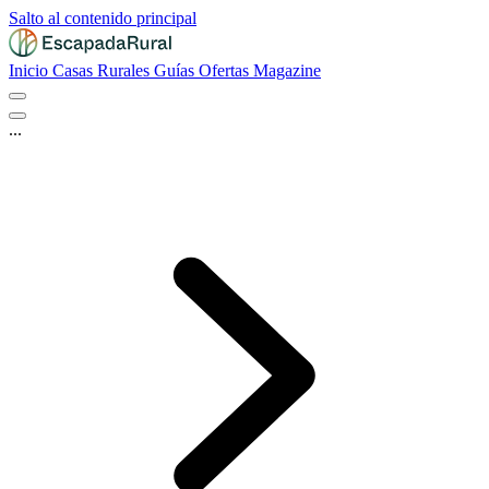
Salto al contenido principal
Inicio
Casas Rurales
Guías
Ofertas
Magazine
...