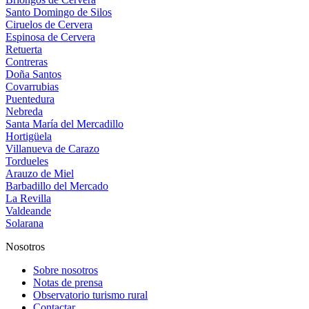
Santo Domingo de Silos
Ciruelos de Cervera
Espinosa de Cervera
Retuerta
Contreras
Doña Santos
Covarrubias
Puentedura
Nebreda
Santa María del Mercadillo
Hortigüela
Villanueva de Carazo
Tordueles
Arauzo de Miel
Barbadillo del Mercado
La Revilla
Valdeande
Solarana
Nosotros
Sobre nosotros
Notas de prensa
Observatorio turismo rural
Contactar