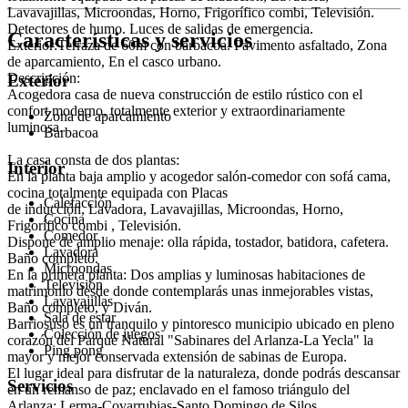
Lavavajillas, Microondas, Horno, Frigorífico combi, Televisión.
Detectores de humo. Luces de salidas de emergencia.
Características y servicios
Exterior:Terraza de 60m con barbacoa. Pavimento asfaltado, Zona
de aparcamiento, En el casco urbano.
Descripción:
Exterior
Acogedora casa de nueva construcción de estilo rústico con el
confort moderno, totalmente exterior y extraordinariamente
Zona de aparcamiento
luminosa.
Barbacoa
La casa consta de dos plantas:
Interior
En la planta baja amplio y acogedor salón-comedor con sofá cama,
cocina totalmente equipada con Placas
Calefacción
de inducción, Lavadora, Lavavajillas, Microondas, Horno,
Cocina
Frigorífico combi , Televisión.
Comedor
Dispone de amplio menaje: olla rápida, tostador, batidora, cafetera.
Lavadora
Baño completo.
Microondas
En la primera planta: Dos amplias y luminosas habitaciones de
Televisión
matrimonio desde donde contemplarás unas inmejorables vistas,
Lavavajillas
Baño completo, y Diván.
Sala de estar
Barriosuso es un tranquilo y pintoresco municipio ubicado en pleno
Colección de juegos
corazón del Parque Natural "Sabinares del Arlanza-La Yecla" la
Ping pong
mayor y mejor conservada extensión de sabinas de Europa.
El lugar ideal para disfrutar de la naturaleza, donde podrás descansar
Servicios
en un remanso de paz; enclavado en el famoso triángulo del
Arlanza: Lerma-Covarrubias-Santo Domingo de Silos.