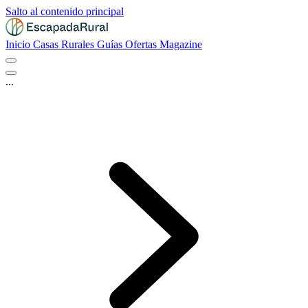
Salto al contenido principal
Inicio
Casas Rurales
Guías
Ofertas
Magazine
...