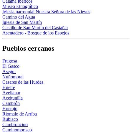
Calama Ibéricos
Museo Etnográfico
Iglesia parroquial Nuestra Señora de las Nieves
Camino del Agua
Iglesia de San Martín
Castillo de San Martín del Castañar
Asentadero - Bosque de los Espejos
Pueblos cercanos
Fragosa
El Gasco
Asegur
Nuñomoral
Casares de las Hurdes
Huetre
Avellanar
Aceitunilla
Cambrón
Horcajo
Riomalo de Arriba
Rubiaco
Cambroncino
Caminomorisco