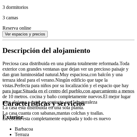
3 dormitorios
3 camas
Reserva online
Ver espacios y precios
Descripción del alojamiento
Preciosa casa distribuida en una planta totalmente reformada.Toda
exterior con grandes ventanas que dejan ver un precioso paisaje y
dan gran luminosidad natural.Muy espaciosa,con balcón y una
terraza ideal para el verano.Ningún edificio que tape la
vistas.Perfecta para niños por su localización y el espacio que hay
para jugar.Situada en el centro del pueblo,con aparcamiento a menos
de 10 metros. cocina y baño completamente nuevos.El mejor lugar
Características y servicios
para alojarse y estar en contacto con la naturaleza
La casa esta distribuida en una sola planta.
La casa cuanta con sabanas,mantas colchas y toallas.
Exterior
La cocina esta completamente equipada y todo es nuevo
Barbacoa
Terraza