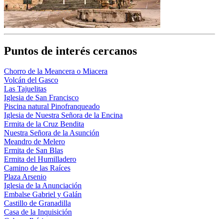
Puntos de interés cercanos
Chorro de la Meancera o Miacera
Volcán del Gasco
Las Tajuelitas
Iglesia de San Francisco
Piscina natural Pinofranqueado
Iglesia de Nuestra Señora de la Encina
Ermita de la Cruz Bendita
Nuestra Señora de la Asunción
Meandro de Melero
Ermita de San Blas
Ermita del Humilladero
Camino de las Raíces
Plaza Arsenio
Iglesia de la Anunciación
Embalse Gabriel y Galán
Castillo de Granadilla
Casa de la Inquisición