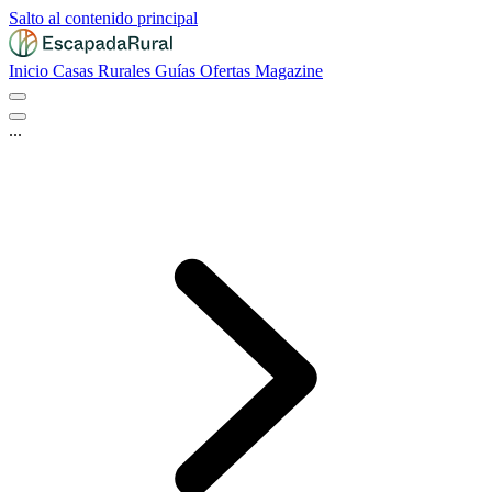
Salto al contenido principal
Inicio
Casas Rurales
Guías
Ofertas
Magazine
...