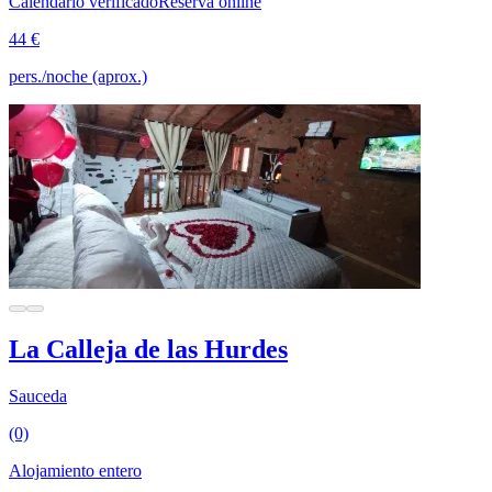
Calendario verificado
Reserva online
44 €
pers./noche (aprox.)
La Calleja de las Hurdes
Sauceda
(0)
Alojamiento entero