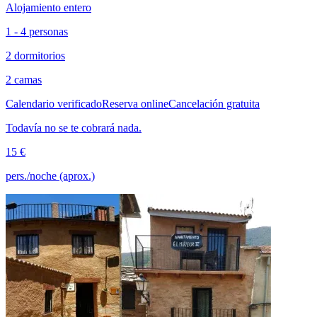
Alojamiento entero
1 - 4 personas
2 dormitorios
2 camas
Calendario verificado
Reserva online
Cancelación gratuita
Todavía no se te cobrará nada.
15 €
pers./noche (aprox.)