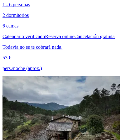
1 - 6 personas
2 dormitorios
6 camas
Calendario verificado
Reserva online
Cancelación gratuita
Todavía no se te cobrará nada.
53 €
pers./noche (aprox.)