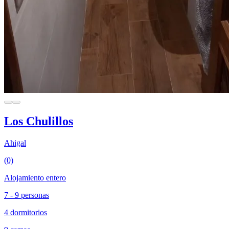
Los Chulillos
Ahigal
(0)
Alojamiento entero
7 - 9 personas
4 dormitorios