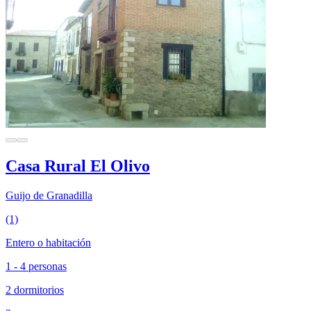
Casa Rural El Olivo
Guijo de Granadilla
(1)
Entero o habitación
1 - 4 personas
2 dormitorios