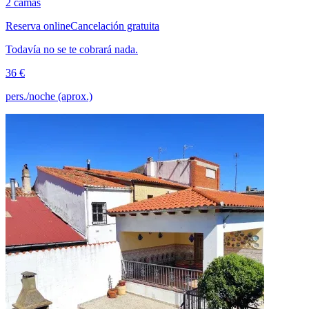
2 camas
Reserva online
Cancelación gratuita
Todavía no se te cobrará nada.
36 €
pers./noche (aprox.)