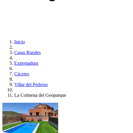
Inicio
Casas Rurales
Extremadura
Cáceres
Villar del Pedroso
La Colmena del Geoparque