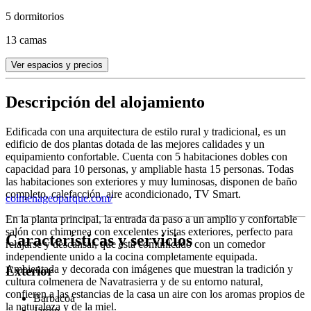
5 dormitorios
13 camas
Ver espacios y precios
Descripción del alojamiento
Edificada con una arquitectura de estilo rural y tradicional, es un
edificio de dos plantas dotada de las mejores calidades y un
equipamiento confortable. Cuenta con 5 habitaciones dobles con
capacidad para 10 personas, y ampliable hasta 15 personas. Todas
las habitaciones son exteriores y muy luminosas, disponen de baño
completo, calefacción, aire acondicionado, TV Smart.
colmenageoparque.com/
En la planta principal, la entrada da paso a un amplio y confortable
salón con chimenea con excelentes vistas exteriores, perfecto para
Características y servicios
relajarse y descansar, que está comunicado con un comedor
independiente unido a la cocina completamente equipada.
Ambientada y decorada con imágenes que muestran la tradición y
Exterior
cultura colmenera de Navatrasierra y de su entorno natural,
confieren a las estancias de la casa un aire con los aromas propios de
Barbacoa
la naturaleza y de la miel.
Jardín