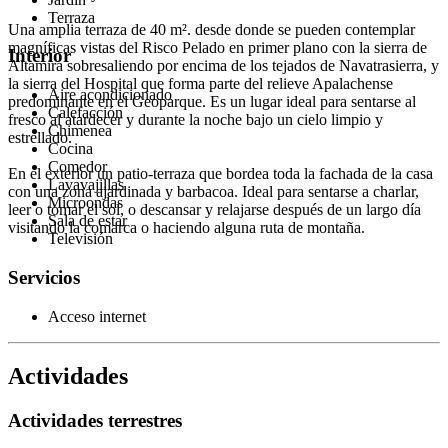
Terraza
Una amplia terraza de 40 m². desde donde se pueden contemplar
magníficas vistas del Risco Pelado en primer plano con la sierra de
Interior
Altamira sobresaliendo por encima de los tejados de Navatrasierra, y
la sierra del Hospital que forma parte del relieve Apalachense
Aire acondicionado
predominante en el Geoparque. Es un lugar ideal para sentarse al
Calefacción
fresco al atardecer y durante la noche bajo un cielo limpio y
Chimenea
estrellado.
Cocina
Comedor
En el exterior un patio-terraza que bordea toda la fachada de la casa
Lavavajillas
con una zona ajardinada y barbacoa. Ideal para sentarse a charlar,
Microondas
leer o tomar el sol, o descansar y relajarse después de un largo día
Sala de estar
visitando la comarca o haciendo alguna ruta de montaña.
Televisión
Servicios
Acceso internet
Actividades
Actividades terrestres