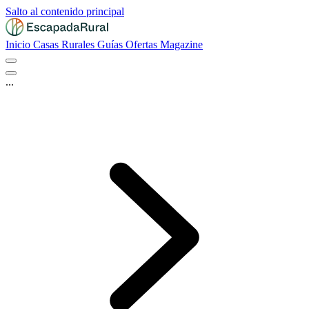
Salto al contenido principal
Inicio
Casas Rurales
Guías
Ofertas
Magazine
...