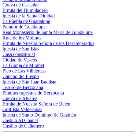
Cueva de Castañar
Ermita del Humilladero
Iglesia de la Santa Trinidad
La Puebla de Guadalupe
Parador de Guadalupe
Real Monasterio de Santa María de Guadalupe
Ruta de los Molinos
Ermita de Nuestra Señora de los Desamparados
Iglesia de San Blas
Casa consistorial
Ciudad de Vascos
La Granja de Mirabel
Pico de Las Villuercas
Cancho del Fresno
Iglesia de San Juan Bautista
Tesoro de Berzocana
Pinturas rupestres de Berzocana
Cueva de Álvarez
Ermita de Nuestra Señora de Belén
Golf Isla Valdecañas
Iglesia de Santo Domingo de Guzmán
Castillo Al Chanat
Castillo de Cañamero