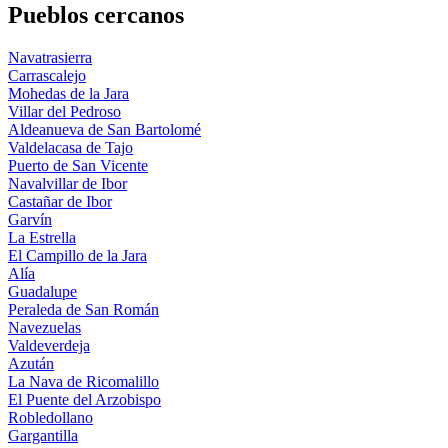
Pueblos cercanos
Navatrasierra
Carrascalejo
Mohedas de la Jara
Villar del Pedroso
Aldeanueva de San Bartolomé
Valdelacasa de Tajo
Puerto de San Vicente
Navalvillar de Ibor
Castañar de Ibor
Garvín
La Estrella
El Campillo de la Jara
Alía
Guadalupe
Peraleda de San Román
Navezuelas
Valdeverdeja
Azután
La Nava de Ricomalillo
El Puente del Arzobispo
Robledollano
Gargantilla