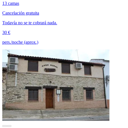
13 camas
Cancelación gratuita
Todavía no se te cobrará nada.
30 €
pers./noche (aprox.)