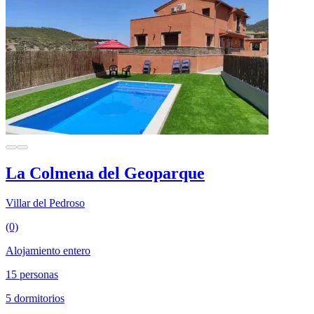
La Colmena del Geoparque
Villar del Pedroso
(0)
Alojamiento entero
15 personas
5 dormitorios