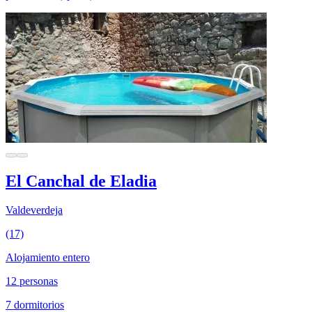
El Canchal de Eladia
Valdeverdeja
(17)
Alojamiento entero
12 personas
7 dormitorios