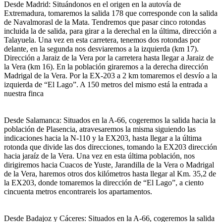
Desde Madrid: Situándonos en el origen en la autovía de
Extremadura, tomaremos la salida 178 que corresponde con la salida
de Navalmorasl de la Mata. Tendremos que pasar cinco rotondas
incluida la de salida, para girar a la derechal en la última, dirección a
Talayuela. Una vez en esta carretera, tenemos dos rotondas por
delante, en la segunda nos desviaremos a la izquierda (km 17).
Dirección a Jaraiz de la Vera por la carretera hasta llegar a Jaraiz de
la Vera (km 16). En la población giraremos a la derecha dirección
Madrigal de la Vera. Por la EX-203 a 2 km tomaremos el desvío a la
izquierda de “El Lago”. A 150 metros del mismo está la entrada a
nuestra finca
Desde Salamanca: Situados en la A-66, cogeremos la salida hacia la
población de Plasencia, atravesaremos la misma siguiendo las
indicaciones hacia la N-110 y la EX203, hasta llegar a la última
rotonda que divide las dos direcciones, tomando la EX203 dirección
hacia jaraíz de la Vera. Una vez en esta última población, nos
dirigiremos hacia Cuacos de Yuste, Jarandilla de la Vera o Madrigal
de la Vera, haremos otros dos kilómetros hasta llegar al Km. 35,2 de
la EX203, donde tomaremos la dirección de “El Lago”, a ciento
cincuenta metros encontrareis los apartamentos.
Desde Badajoz y Cáceres: Situados en la A-66, cogeremos la salida