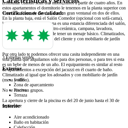
Características y servicios
(consultar cuando sean dos niños),niños a partir de cuatro años. En
estos apartamentos el dormitorio le tenemos en la planta superior con
Certificaciones de calidad:
vistas a la Sierra de Gredos, con un gran ventanal en dos de ellos.
En la planta baja, está el Salón Comedor (opcional con sofá-cama),
la cocina no es tipo americana es una estancia diferenciada del salón,
con frigorífico de 1.4 mts, vitro-cerámica, campana, lavadora,
cafetera, tostadora, además de tener un menaje básico. Climatizados,
con termostato a disposición del cliente y con mobiliario de jardín
(mesa y dos sillas).
Por otro lado te podemos ofrecer una casita independiente en una
3 Estrellas verdes
sola planta que alquilamos solo para dos personas, o para tres si esta
es un bebe de menos de un año. El equipamiento es similar al resto
Exterior
de apartamentos a excepción del jacuzzi en él cuarto de baño.
Climatizado al igual que los adosados y con mobiliario de jardín
Jardín
(mesa y sillón).
Zona de aparcamiento
Piscina
No se reservan grupos.
Terraza
La apertura y cierre de la piscina es del 20 de junio hasta el 30 de
Interior
septiembre
Aire acondicionado
Baño en habitación
Calefacción