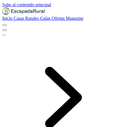
Salto al contenido principal
Inicio
Casas Rurales
Guías
Ofertas
Magazine
...