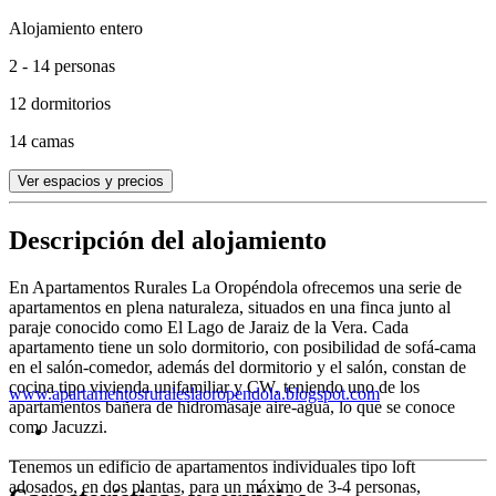
Alojamiento entero
2 - 14 personas
12 dormitorios
14 camas
Ver espacios y precios
Descripción del alojamiento
En Apartamentos Rurales La Oropéndola ofrecemos una serie de
apartamentos en plena naturaleza, situados en una finca junto al
paraje conocido como El Lago de Jaraiz de la Vera. Cada
apartamento tiene un solo dormitorio, con posibilidad de sofá-cama
en el salón-comedor, además del dormitorio y el salón, constan de
cocina tipo vivienda unifamiliar y CW, teniendo uno de los
www.apartamentosruraleslaoropendola.blogspot.com
apartamentos bañera de hidromasaje aire-agua, lo que se conoce
como Jacuzzi.
Tenemos un edificio de apartamentos individuales tipo loft
adosados, en dos plantas, para un máximo de 3-4 personas,