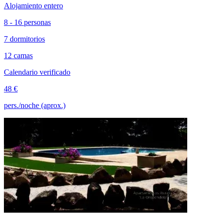
Alojamiento entero
8 - 16 personas
7 dormitorios
12 camas
Calendario verificado
48 €
pers./noche (aprox.)