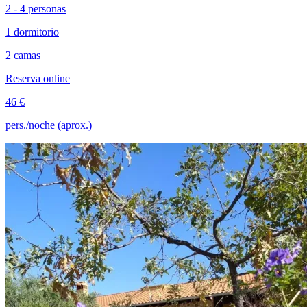
2 - 4 personas
1 dormitorio
2 camas
Reserva online
46 €
pers./noche (aprox.)