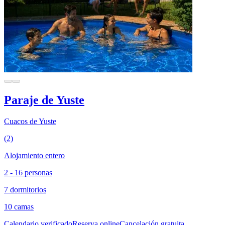
Paraje de Yuste
Cuacos de Yuste
(2)
Alojamiento entero
2 - 16 personas
7 dormitorios
10 camas
Calendario verificado
Reserva online
Cancelación gratuita