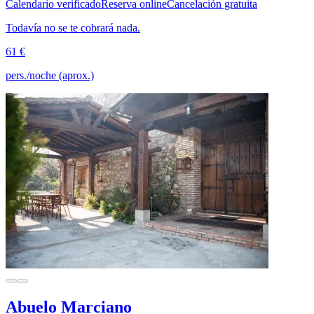
Calendario verificado
Reserva online
Cancelación gratuita
Todavía no se te cobrará nada.
61 €
pers./noche (aprox.)
Abuelo Marciano