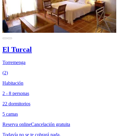
El Turcal
Torremenga
(2)
Habitación
2 - 8 personas
22 dormitorios
5 camas
Reserva online
Cancelación gratuita
Todavía no se te cobrará nada.