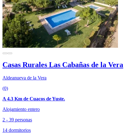
Casas Rurales Las Cabañas de la Vera
Aldeanueva de la Vera
(0)
A 4.3 Km de Cuacos de Yuste.
Alojamiento entero
2 - 39 personas
14 dormitorios