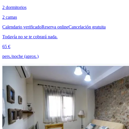
2 dormitorios
2 camas
Calendario verificado
Reserva online
Cancelación gratuita
Todavía no se te cobrará nada.
65 €
pers./noche (aprox.)