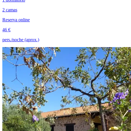
2 camas
Reserva online
46 €
pers./noche (aprox.)