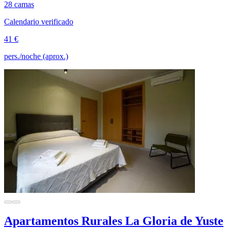
28 camas
Calendario verificado
41 €
pers./noche (aprox.)
Apartamentos Rurales La Gloria de Yuste