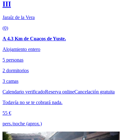
III
Jaraíz de la Vera
(0)
A 4.3 Km de Cuacos de Yuste.
Alojamiento entero
5 personas
2 dormitorios
3 camas
Calendario verificado
Reserva online
Cancelación gratuita
Todavía no se te cobrará nada.
55 €
pers./noche (aprox.)