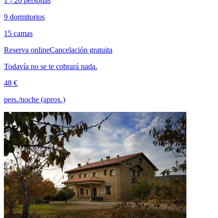
1 - 20 personas
9 dormitorios
15 camas
Reserva online
Cancelación gratuita
Todavía no se te cobrará nada.
48 €
pers./noche (aprox.)