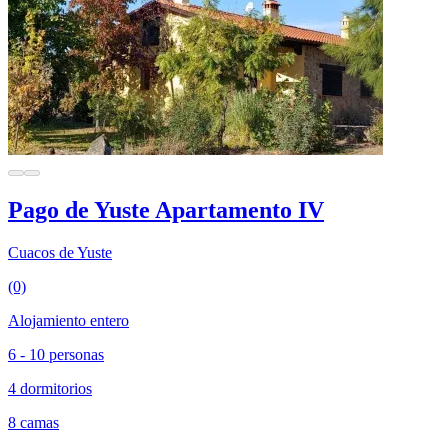
Pago de Yuste Apartamento IV
Cuacos de Yuste
(0)
Alojamiento entero
6 - 10 personas
4 dormitorios
8 camas