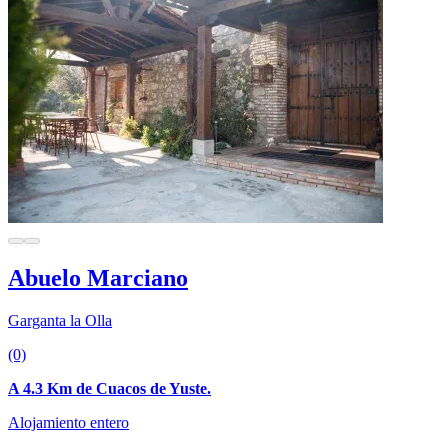
Abuelo Marciano
Garganta la Olla
(0)
A 4.3 Km de Cuacos de Yuste.
Alojamiento entero