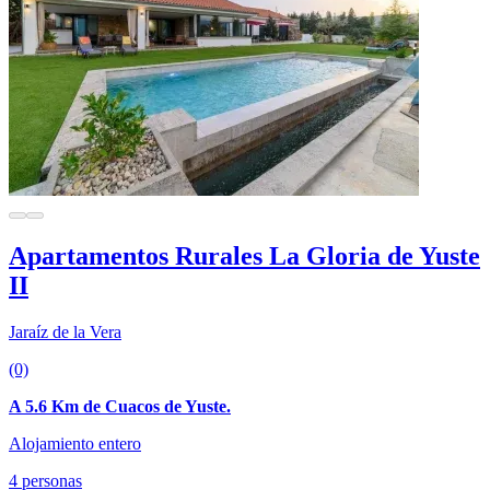
Apartamentos Rurales La Gloria de Yuste
II
Jaraíz de la Vera
(0)
A 5.6 Km de Cuacos de Yuste.
Alojamiento entero
4 personas