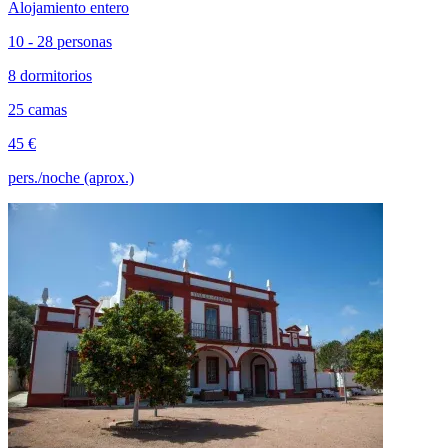
Alojamiento entero
10 - 28 personas
8 dormitorios
25 camas
45 €
pers./noche (aprox.)