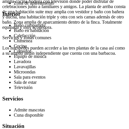
amplia cocina-bodega con televisión donde poder disfrutar de
Zona de aparcamiento
celebraciones junto a familiares y amigos. La planta de arriba consta
de una habitación suite muy amplia con vestidor y baño con bañera
Interior
y ducha, una habitación triple y otra con seis camas además de otro
baño. Zona amplia de aparcamiento dentro de la finca. Totalmente
Baño compartido
equipada y muy acogedora.
Baño en habitación
Calefacción
Servicios y zonas comunes
Chimenea
Cocina
Los huéspedes pueden acceder a las tres plantas de la casa así como
Comedor
a su amplio jardín independiente que cuenta con una barbacoa.
Equipo de música
Lavadora
Lavavajillas
Microondas
Sala para eventos
Sala de estar
Televisión
Servicios
Admite mascotas
Cuna disponible
Situación