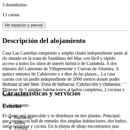
5 dormitorios
13 camas
Ver espacios y precios
Descripción del alojamiento
Casa Las Camelias estupendo y amplio chalet independiente junto al
río situado en la zona de Santillana del Mar, con fácil y rápido
acceso a todos los sitios de interés turístico de Cantabria. A dos
minutos del Laberinto de Villapresente y Cuevas de Altamira. A
quince minutos de Cabárceno y a diez de las playas... La casa
cuenta con un jardín independiente de 2000 metros donde poder
disfrutar al aire libre. Zona de barbacoa. Calefacción y chimenea.
Dispone de 5 amplias habitaciones, 4 baños completos, 2 cocinas y
Características y servicios
salón-comedor.
El alojamiento
Exterior
El chalet está impecable y se distribuye en tres plantas. Principal;
Barbacoa
que cuenta con hall de entrada; dos amplias habitaciones, dos baños,
Jardín
salón-comedor y cocina. En la planta de abajo encontramos una
Terraza