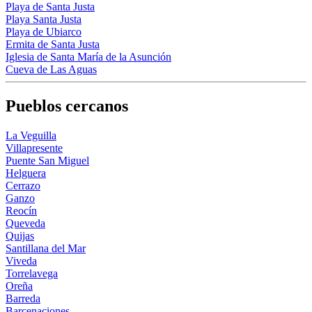
Playa de Santa Justa
Playa Santa Justa
Playa de Ubiarco
Ermita de Santa Justa
Iglesia de Santa María de la Asunción
Cueva de Las Aguas
Pueblos cercanos
La Veguilla
Villapresente
Puente San Miguel
Helguera
Cerrazo
Ganzo
Reocín
Queveda
Quijas
Santillana del Mar
Viveda
Torrelavega
Oreña
Barreda
Barcenaciones