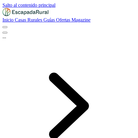
Salto al contenido principal
Inicio
Casas Rurales
Guías
Ofertas
Magazine
...