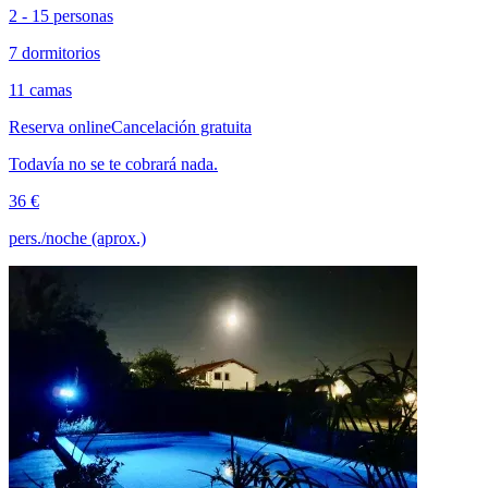
2 - 15 personas
7 dormitorios
11 camas
Reserva online
Cancelación gratuita
Todavía no se te cobrará nada.
36 €
pers./noche (aprox.)