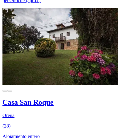
pers./noche (aprox.)
Casa San Roque
Oreña
(28)
Alojamiento entero