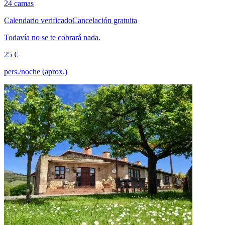
24 camas
Calendario verificado
Cancelación gratuita
Todavía no se te cobrará nada.
25 €
pers./noche (aprox.)