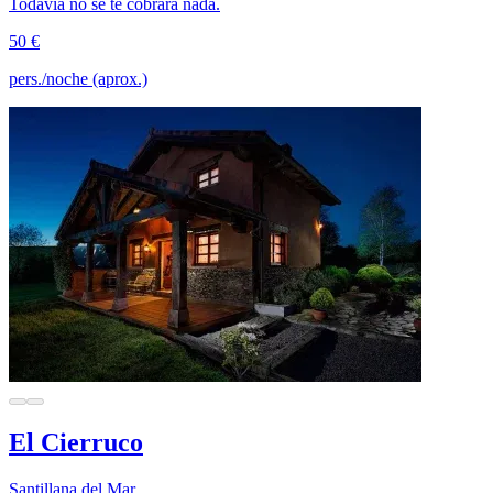
Todavía no se te cobrará nada.
50 €
pers./noche (aprox.)
El Cierruco
Santillana del Mar