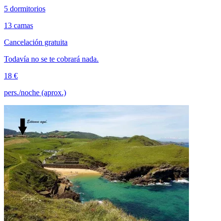
5 dormitorios
13 camas
Cancelación gratuita
Todavía no se te cobrará nada.
18 €
pers./noche (aprox.)