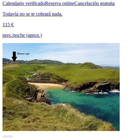
Calendario verificado
Reserva online
Cancelación gratuita
Todavía no se te cobrará nada.
115 €
pers./noche (aprox.)