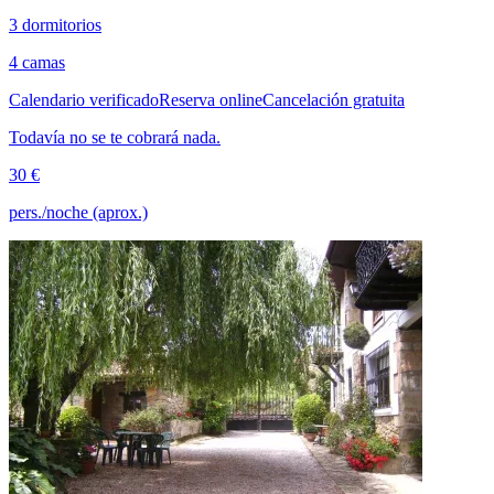
3 dormitorios
4 camas
Calendario verificado
Reserva online
Cancelación gratuita
Todavía no se te cobrará nada.
30 €
pers./noche (aprox.)