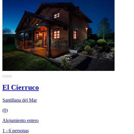
El Cierruco
Santillana del Mar
(0)
Alojamiento entero
1 - 6 personas