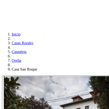
Inicio
Casas Rurales
Cantabria
Oreña
Casa San Roque