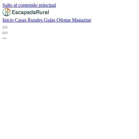
Salto al contenido principal
Inicio
Casas Rurales
Guías
Ofertas
Magazine
...