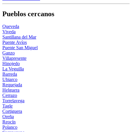
Pueblos cercanos
Queveda
Viveda
Santillana del Mar
Puente Avíos
Puente San Miguel
Ganzo
Villapresente
Hinojedo
La Veguilla
Barreda
Ubiarco
Requejada
Helguera
Cerrazo
Torrelavega
Tagle
Cortiguera
Oreña
Reocín
Polanco