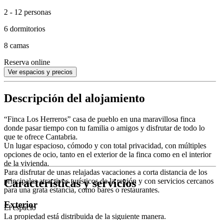
2 - 12 personas
6 dormitorios
8 camas
Reserva online
Ver espacios y precios
Descripción del alojamiento
“Finca Los Herreros” casa de pueblo en una maravillosa finca
donde pasar tiempo con tu familia o amigos y disfrutar de todo lo
que te ofrece Cantabria.
Un lugar espacioso, cómodo y con total privacidad, con múltiples
opciones de ocio, tanto en el exterior de la finca como en el interior
de la vivienda.
Para disfrutar de unas relajadas vacaciones a corta distancia de los
Características y servicios
principales atractivos turísticos de la región y con servicios cercanos
para una grata estancia, como bares o restaurantes.
Exterior
El espacio
La propiedad está distribuida de la siguiente manera.