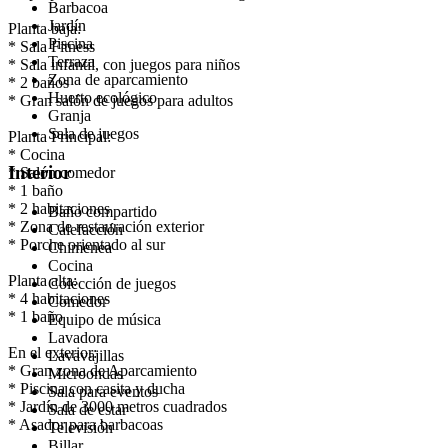
Barbacoa
Jardín
Planta baja:
Piscina
* Sala Fitness
Terraza
* Sala infantil, con juegos para niños
Zona de aparcamiento
* 2 baños
Huerto ecológico
* Gran salón de juegos para adultos
Granja
Sala de juegos
Planta Principal:
* Cocina
Interior
* Salón comedor
* 1 baño
* 2 habitaciones
Baño compartido
* Zona de restauración exterior
Calefacción
* Porche orientado al sur
Chimenea
Cocina
Planta alta:
Colección de juegos
* 4 habitaciones
Comedor
* 1 baño
Equipo de música
Lavadora
En el exterior:
Lavavajillas
* Gran zona de Aparcamiento
Microondas
* Piscina con casita y ducha
Sala para eventos
* Jardín de 3000 metros cuadrados
Sala de estar
* Asador para barbacoas
Televisión
Billar