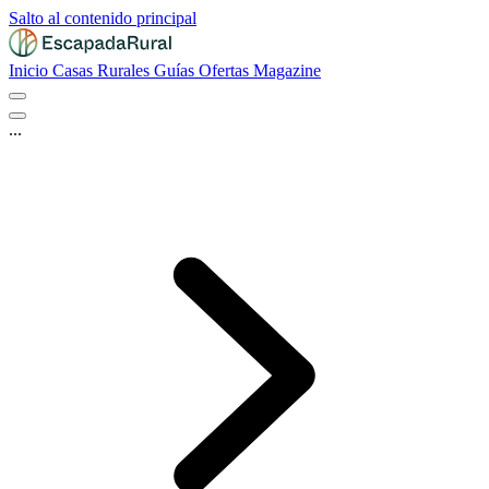
Salto al contenido principal
Inicio
Casas Rurales
Guías
Ofertas
Magazine
...