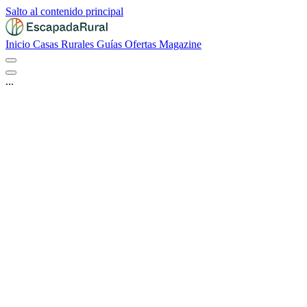
Salto al contenido principal
Inicio
Casas Rurales
Guías
Ofertas
Magazine
...