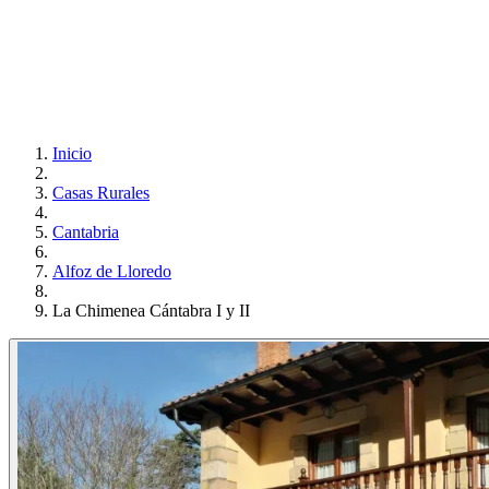
Inicio
Casas Rurales
Cantabria
Alfoz de Lloredo
La Chimenea Cántabra I y II