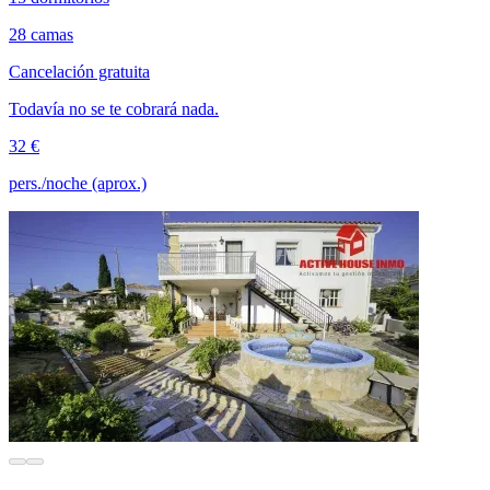
28 camas
Cancelación gratuita
Todavía no se te cobrará nada.
32 €
pers./noche (aprox.)