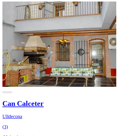
Can Calceter
Ulldecona
(3)