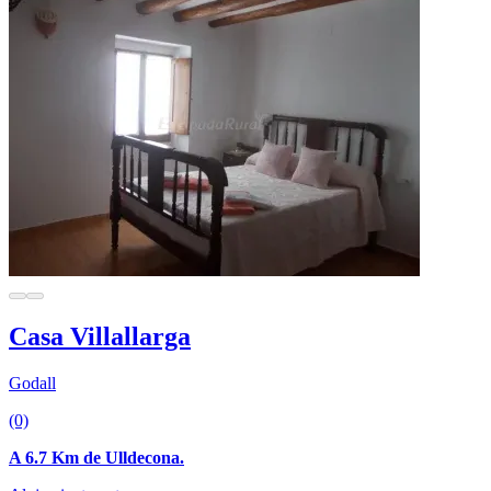
Casa Villallarga
Godall
(0)
A 6.7 Km de Ulldecona.