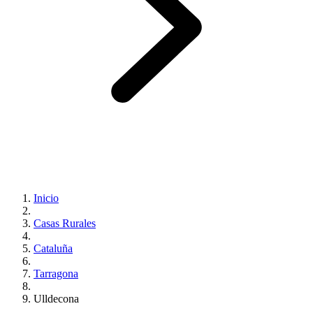
Inicio
Casas Rurales
Cataluña
Tarragona
Ulldecona