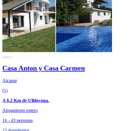
Casa Anton y Casa Carmen
Alcanar
(1)
A 6.2 Km de Ulldecona.
Alojamiento entero
16 - 43 personas
15 dormitorios