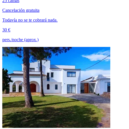
25 camas
Cancelación gratuita
Todavía no se te cobrará nada.
30 €
pers./noche (aprox.)