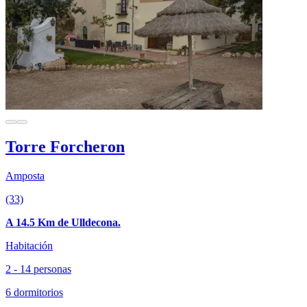
Torre Forcheron
Amposta
(33)
A 14.5 Km de Ulldecona.
Habitación
2 - 14 personas
6 dormitorios