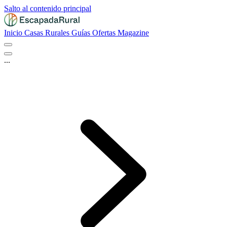
Salto al contenido principal
Inicio
Casas Rurales
Guías
Ofertas
Magazine
...