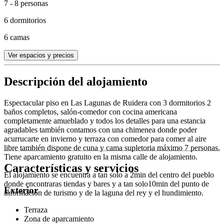
7 - 8 personas
6 dormitorios
6 camas
Ver espacios y precios
Descripción del alojamiento
Espectacular piso en Las Lagunas de Ruidera con 3 dormitorios 2
baños completos, salón-comedor con cocina americana
completamente amueblado y todos los detalles para una estancia
agradables también contamos con una chimenea donde poder
acurrucarte en invierno y terraza con comedor para comer al aire
libre también dispone de cuna y cama supletoria máximo 7 personas.
Tiene aparcamiento gratuito en la misma calle de alojamiento.
Características y servicios
El alojamiento se encuentra a tan solo a 2min del centro del pueblo
donde encontraras tiendas y bares y a tan solo10min del punto de
Exterior
información de turismo y de la laguna del rey y el hundimiento.
Terraza
Zona de aparcamiento