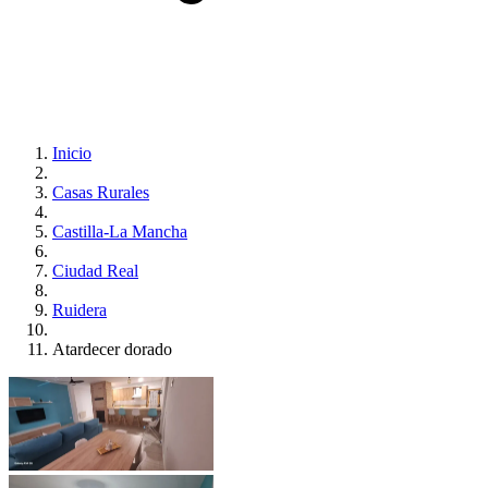
Inicio
Casas Rurales
Castilla-La Mancha
Ciudad Real
Ruidera
Atardecer dorado