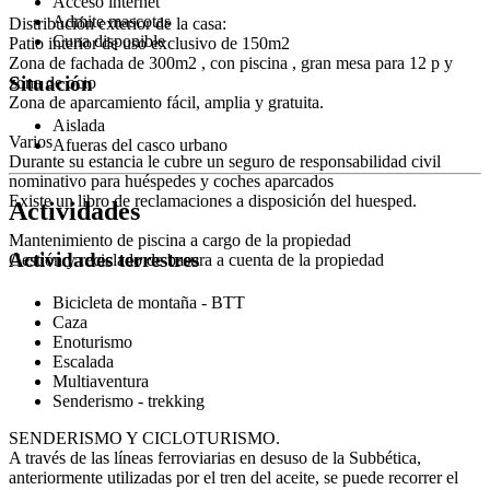
Acceso internet
Admite mascotas
Distribución exterior de la casa:
Cuna disponible
Patio interior de uso exclusivo de 150m2
Zona de fachada de 300m2 , con piscina , gran mesa para 12 p y
Situación
zona de ocio
Zona de aparcamiento fácil, amplia y gratuita.
Aislada
Varios
Afueras del casco urbano
Durante su estancia le cubre un seguro de responsabilidad civil
nominativo para huéspedes y coches aparcados
Existe un libro de reclamaciones a disposición del huesped.
Actividades
Mantenimiento de piscina a cargo de la propiedad
Actividades terrestres
Gestión y reciclado de basura a cuenta de la propiedad
Bicicleta de montaña - BTT
Caza
Enoturismo
Escalada
Multiaventura
Senderismo - trekking
SENDERISMO Y CICLOTURISMO.
A través de las líneas ferroviarias en desuso de la Subbética,
anteriormente utilizadas por el tren del aceite, se puede recorrer el