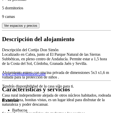
5 dormitorios
9 camas
Ver espacios y precios
Descripción del alojamiento
Descripción del Cortijo Don Simón
Localizado en Cabra, junto al El Parque Natural de las Sierras
Subbéticas, en pleno centro de Andalucía. Permite estar a 1,5 hora
de la Costa del Sol, Córdoba, Granada Jaén y Sevilla.
Alojamiento entero con piscina privada de dimensiones 5x3 x1,6 m
www.cortijodonsimon.com
vallada para la protección de niños .
Tendrás disponibilidad de la casa sólo para ti.
Características y servicios
Casa rural independiente alejada de otros núcleos habitados, rodeada
de naturaleza, bonitas vistas, es un lugar ideal para disfrutar de la
Exterior
naturaleza y poder descansar.
Barbacoa