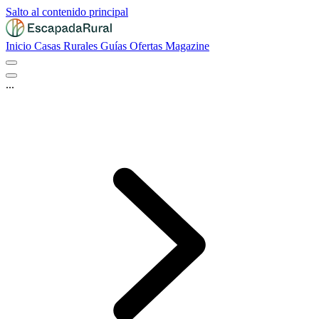
Salto al contenido principal
Inicio
Casas Rurales
Guías
Ofertas
Magazine
...