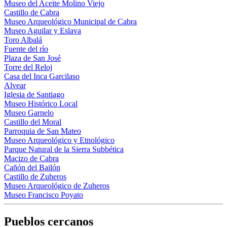
Museo del Aceite Molino Viejo
Castillo de Cabra
Museo Arqueológico Municipal de Cabra
Museo Aguilar y Eslava
Toro Albalá
Fuente del río
Plaza de San José
Torre del Reloj
Casa del Inca Garcilaso
Alvear
Iglesia de Santiago
Museo Histórico Local
Museo Garnelo
Castillo del Moral
Parroquia de San Mateo
Museo Arqueológico y Etnológico
Parque Natural de la Sierra Subbética
Macizo de Cabra
Cañón del Bailón
Castillo de Zuheros
Museo Arqueológico de Zuheros
Museo Francisco Poyato
Pueblos cercanos