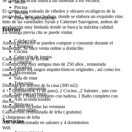
Se puede escuchar música sin molestar a los vecinos.
Jardín
Piscina
El cortijo esta rodeado de viñedos y olivares ecológicos de la
Terraza
propiedad , tiene una bodega, donde se elabora un exquisito vino
Zona de aparcamiento
tinto de las variedades Syrah y Cabernet Sauvignon, ambos de
producción muy limitada donde se busca la máxima calidad.
Interior
La bodega previa cita se puede visitar.
Calefacción
Ambos productos se pueden comprar y consumir durante el
Chimenea
hospedaje. Se hace venta online a domicilio
Cocina
Colección de juegos
Características de la casa:
Comedor
Construcción muy antigua mas de 250 años , restaurada
Lavadora
conservando los rasgos arquitectónicos originales , así como los
Microondas
muebles .
Sala de estar
Televisión
Distribución interior de la casa (300 m2):
Baño compartido
4 +1 Dormitorios, (1 de paso), 2 Cocina ,,2 Salones , uno con
Sala para eventos
chimenea, 1 Baño completo con bañera, 1 Baño completo con
Aire acondicionado
ducha.
Biblioteca
Mosquiteras en todas las ventanas
Lavavajillas
Calefacción centralizada de leña ( gratuita)
2 chimeneas de leña
Servicios
Aire acondicionado en salones y 4 dormitorios
Wifi