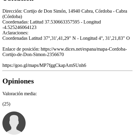
Dirección:
Cortijo de Don Simón, 14940 Cabra, Córdoba - Cabra
(Córdoba)
Coordenadas:
Latitud 37.530663357595 - Longitud
-4.525246064123
Aclaraciones:
Coordenadas Latitud 37°,31',41,29" N - Longitud 4°, 31',21,83" O
Enlace de posición: https://www.dices.net/espana/mapa-Cordoba-
Cortijo-de-Don-Simon-2356670
https://goo.gl/maps/MP7fggCkapAmSUnh6
Opiniones
Valoración media:
(25)