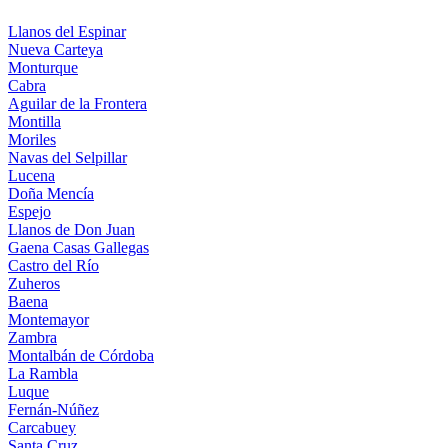
Llanos del Espinar
Nueva Carteya
Monturque
Cabra
Aguilar de la Frontera
Montilla
Moriles
Navas del Selpillar
Lucena
Doña Mencía
Espejo
Llanos de Don Juan
Gaena Casas Gallegas
Castro del Río
Zuheros
Baena
Montemayor
Zambra
Montalbán de Córdoba
La Rambla
Luque
Fernán-Núñez
Carcabuey
Santa Cruz