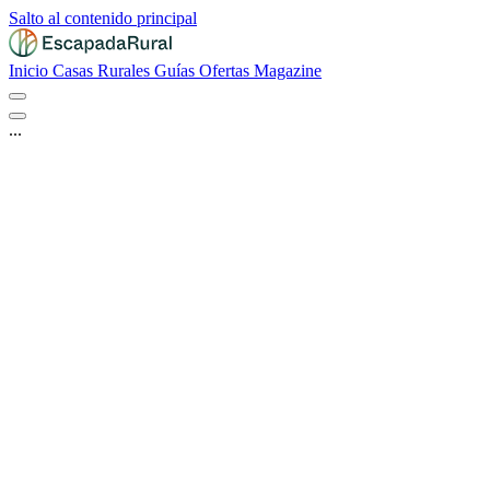
Salto al contenido principal
Inicio
Casas Rurales
Guías
Ofertas
Magazine
...