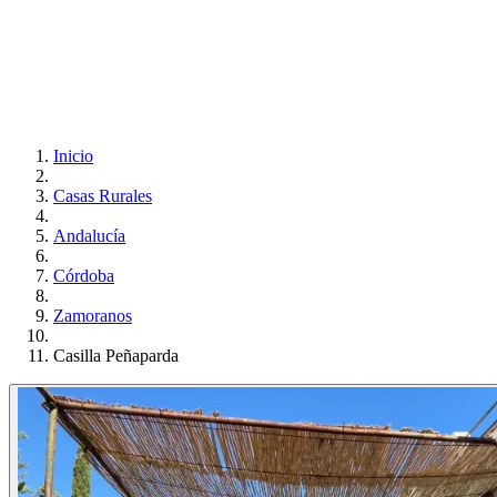
Inicio
Casas Rurales
Andalucía
Córdoba
Zamoranos
Casilla Peñaparda