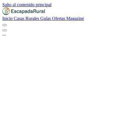
Salto al contenido principal
Inicio
Casas Rurales
Guías
Ofertas
Magazine
...