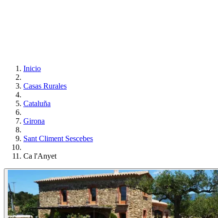
Inicio
Casas Rurales
Cataluña
Girona
Sant Climent Sescebes
Ca l'Anyet