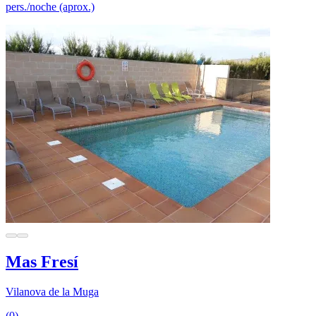
pers./noche (aprox.)
Mas Fresí
Vilanova de la Muga
(0)