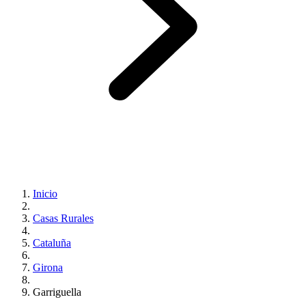
Inicio
Casas Rurales
Cataluña
Girona
Garriguella