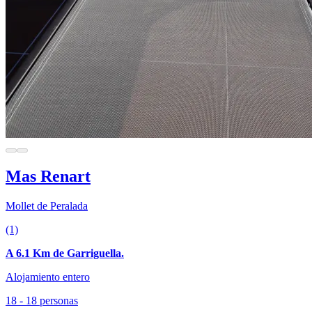
Mas Renart
Mollet de Peralada
(1)
A 6.1 Km de Garriguella.
Alojamiento entero
18 - 18 personas