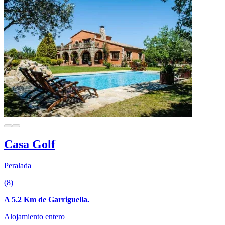
Casa Golf
Peralada
(8)
A 5.2 Km de Garriguella.
Alojamiento entero