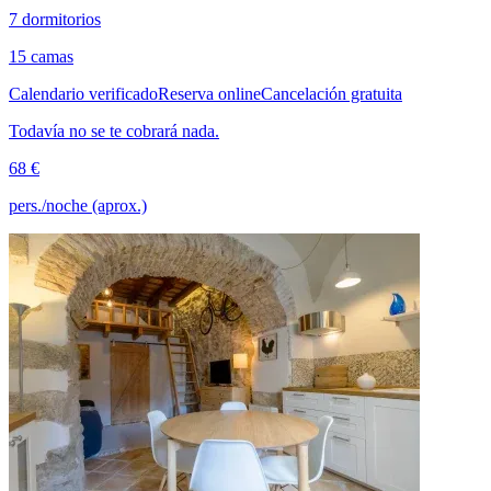
7 dormitorios
15 camas
Calendario verificado
Reserva online
Cancelación gratuita
Todavía no se te cobrará nada.
68 €
pers./noche (aprox.)