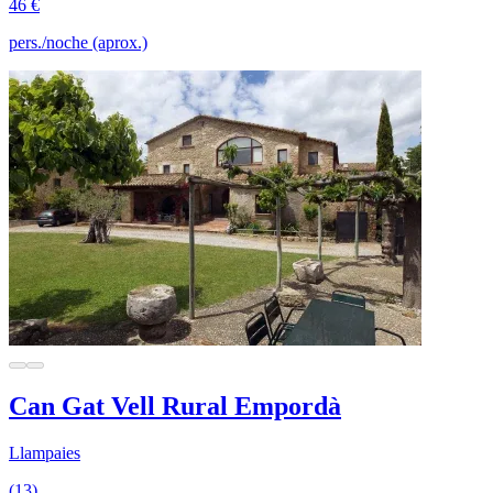
46 €
pers./noche (aprox.)
Can Gat Vell Rural Empordà
Llampaies
(13)