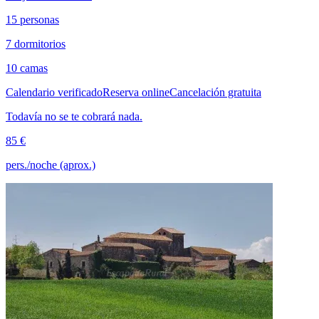
15 personas
7 dormitorios
10 camas
Calendario verificado
Reserva online
Cancelación gratuita
Todavía no se te cobrará nada.
85 €
pers./noche (aprox.)