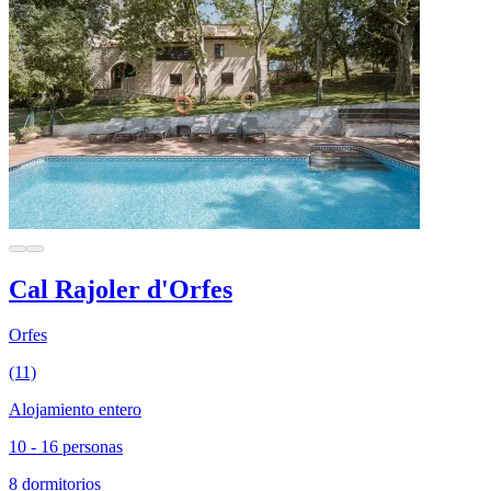
Cal Rajoler d'Orfes
Orfes
(11)
Alojamiento entero
10 - 16 personas
8 dormitorios