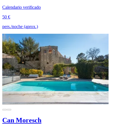
Calendario verificado
50 €
pers./noche (aprox.)
Can Moresch