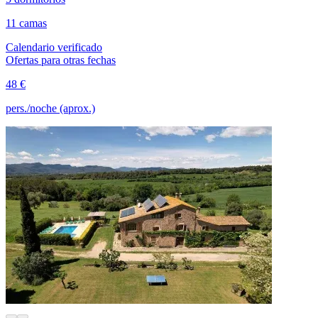
11 camas
Calendario verificado
Ofertas para otras fechas
48 €
pers./noche (aprox.)