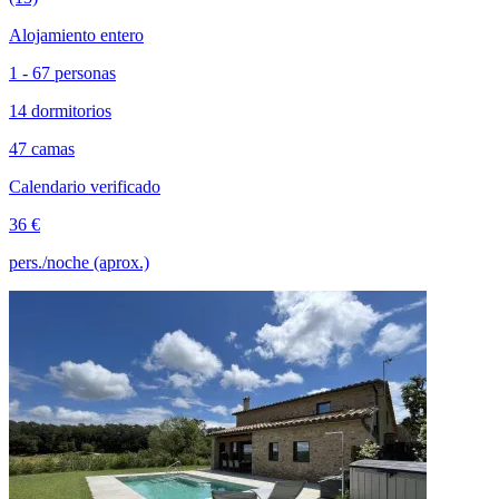
Alojamiento entero
1 - 67 personas
14 dormitorios
47 camas
Calendario verificado
36 €
pers./noche (aprox.)