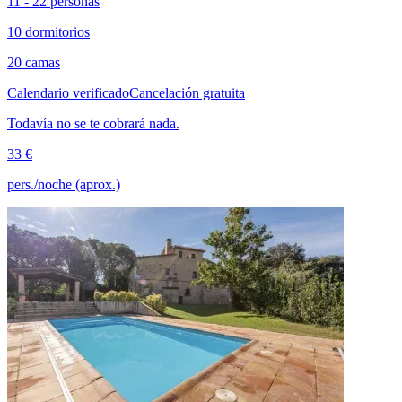
11 - 22 personas
10 dormitorios
20 camas
Calendario verificado
Cancelación gratuita
Todavía no se te cobrará nada.
33 €
pers./noche (aprox.)