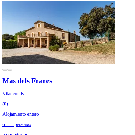
Mas dels Frares
Vilademuls
(0)
Alojamiento entero
6 - 11 personas
5 dormitorios