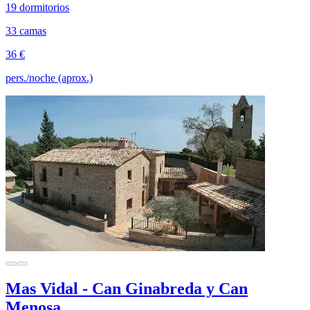
19 dormitorios
33 camas
36 €
pers./noche (aprox.)
Mas Vidal - Can Ginabreda y Can
Menosa