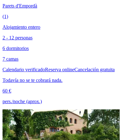
Parets d'Empordà
(1)
Alojamiento entero
2 - 12 personas
6 dormitorios
7 camas
Calendario verificado
Reserva online
Cancelación gratuita
Todavía no se te cobrará nada.
60 €
pers./noche (aprox.)