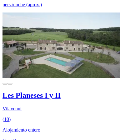
pers./noche (aprox.)
Les Planeses I y II
Vilavenut
(10)
Alojamiento entero