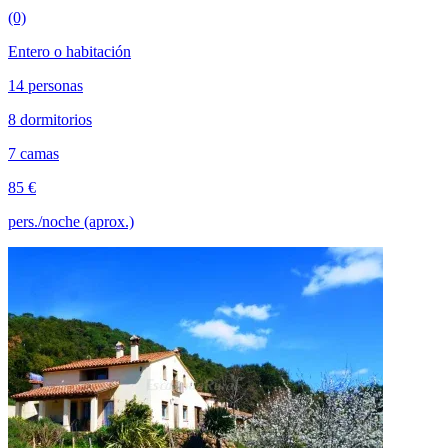
(0)
Entero o habitación
14 personas
8 dormitorios
7 camas
85 €
pers./noche (aprox.)