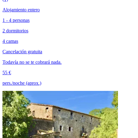
Alojamiento entero
1 - 4 personas
2 dormitorios
4 camas
Cancelación gratuita
Todavía no se te cobrará nada.
55 €
pers./noche (aprox.)