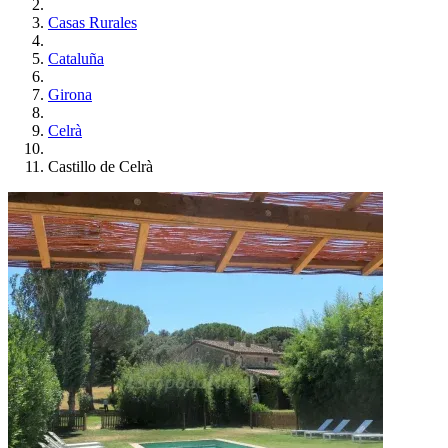
Casas Rurales
Cataluña
Girona
Celrà
Castillo de Celrà