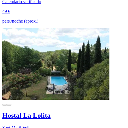
Calendario verificado
49 €
pers./noche (aprox.)
Hostal La Lolita
Sant Martí Vell