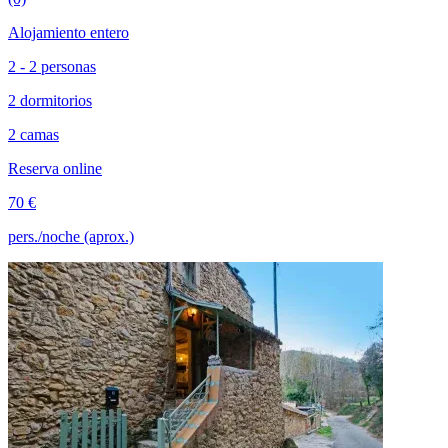
Alojamiento entero
2 - 2 personas
2 dormitorios
2 camas
Reserva online
70 €
pers./noche (aprox.)