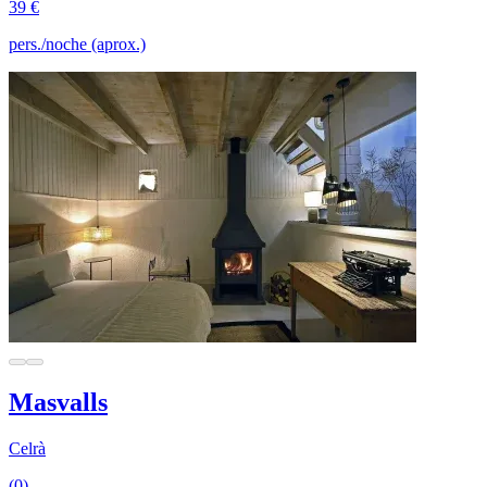
39 €
pers./noche (aprox.)
Masvalls
Celrà
(0)