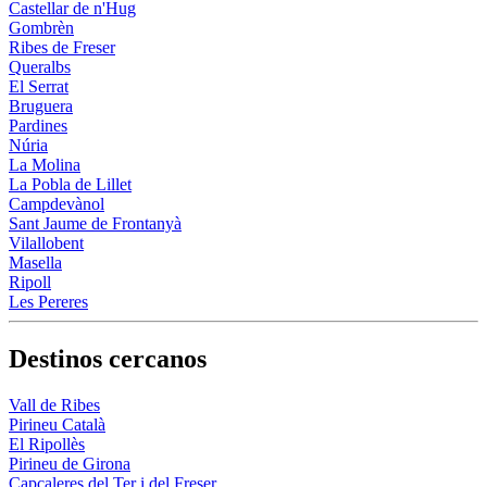
Castellar de n'Hug
Gombrèn
Ribes de Freser
Queralbs
El Serrat
Bruguera
Pardines
Núria
La Molina
La Pobla de Lillet
Campdevànol
Sant Jaume de Frontanyà
Vilallobent
Masella
Ripoll
Les Pereres
Destinos cercanos
Vall de Ribes
Pirineu Català
El Ripollès
Pirineu de Girona
Capçaleres del Ter i del Freser