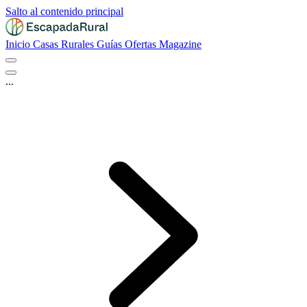
Salto al contenido principal
Inicio
Casas Rurales
Guías
Ofertas
Magazine
...