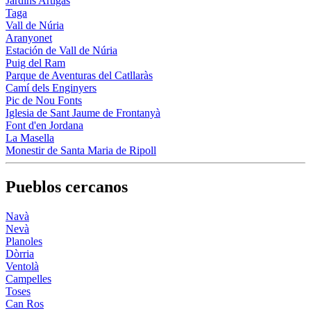
Jardins Artigas
Taga
Vall de Núria
Aranyonet
Estación de Vall de Núria
Puig del Ram
Parque de Aventuras del Catllaràs
Camí dels Enginyers
Pic de Nou Fonts
Iglesia de Sant Jaume de Frontanyà
Font d'en Jordana
La Masella
Monestir de Santa Maria de Ripoll
Pueblos cercanos
Navà
Nevà
Planoles
Dòrria
Ventolà
Campelles
Toses
Can Ros