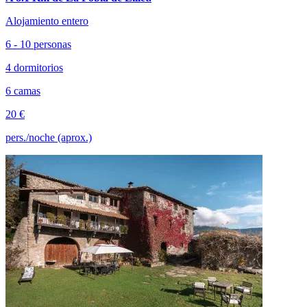
Alojamiento entero
6 - 10 personas
4 dormitorios
6 camas
20 €
pers./noche (aprox.)