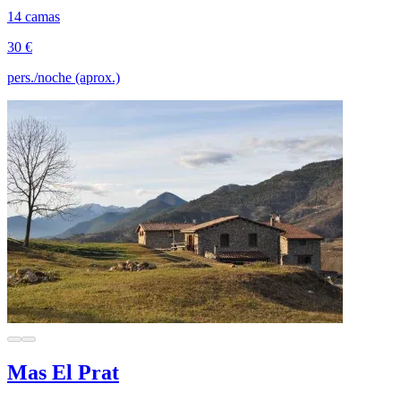
14 camas
30 €
pers./noche (aprox.)
Mas El Prat