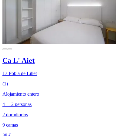
Ca L' Aiet
La Pobla de Lillet
(1)
Alojamiento entero
4 - 12 personas
2 dormitorios
9 camas
38 €