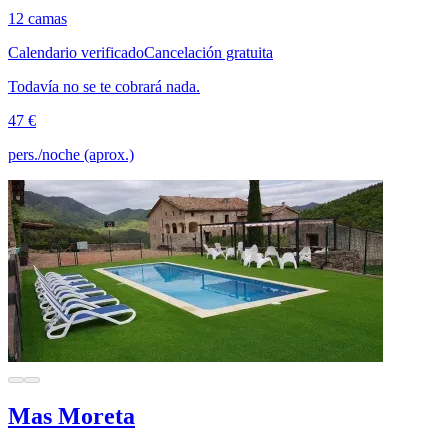
12 camas
Calendario verificado
Cancelación gratuita
Todavía no se te cobrará nada.
47 €
pers./noche (aprox.)
Mas Moreta