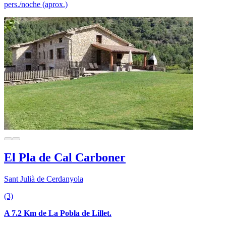
pers./noche (aprox.)
El Pla de Cal Carboner
Sant Julià de Cerdanyola
(3)
A 7.2 Km de La Pobla de Lillet.