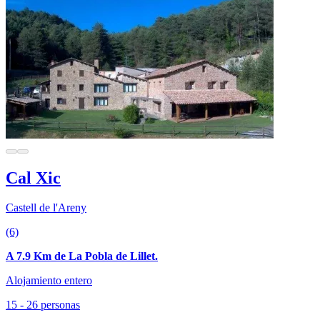
Cal Xic
Castell de l'Areny
(6)
A 7.9 Km de La Pobla de Lillet.
Alojamiento entero
15 - 26 personas