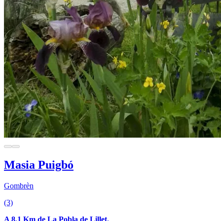
Masia Puigbó
Gombrèn
(3)
A 8.1 Km de La Pobla de Lillet.