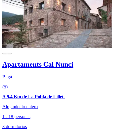
Apartaments Cal Nunci
Bagà
(5)
A 9.4 Km de La Pobla de Lillet.
Alojamiento entero
1 - 18 personas
3 dormitorios