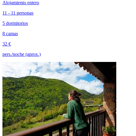
Alojamiento entero
11 - 11 personas
5 dormitorios
8 camas
32 €
pers./noche (aprox.)