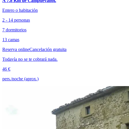
A 7.8 Km de Campdevànol.
Entero o habitación
2 - 14 personas
7 dormitorios
13 camas
Reserva online
Cancelación gratuita
Todavía no se te cobrará nada.
46 €
pers./noche (aprox.)