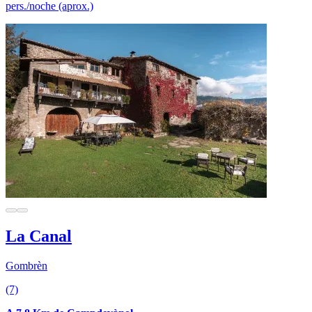
pers./noche (aprox.)
La Canal
Gombrèn
(7)