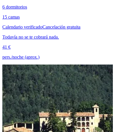
6 dormitorios
15 camas
Calendario verificado
Cancelación gratuita
Todavía no se te cobrará nada.
41 €
pers./noche (aprox.)