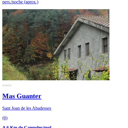
pers./noche (aprox.)
Mas Guanter
Sant Joan de les Abadesses
(0)
A 6 Km de Campdevànol.