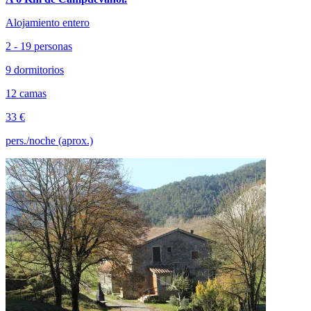
Alojamiento entero
2 - 19 personas
9 dormitorios
12 camas
33 €
pers./noche (aprox.)