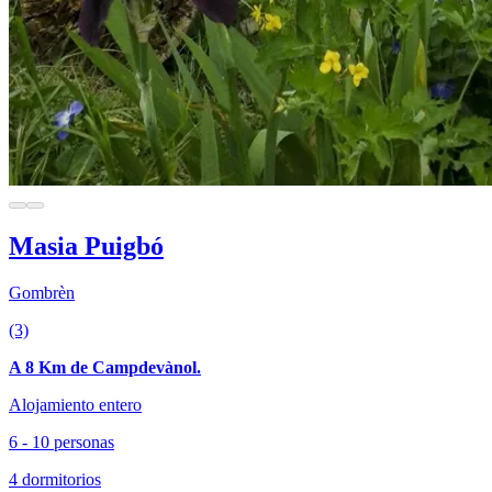
Masia Puigbó
Gombrèn
(3)
A 8 Km de Campdevànol.
Alojamiento entero
6 - 10 personas
4 dormitorios