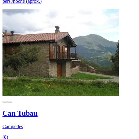
pers./noche (aprox.)
Can Tubau
Campelles
(8)