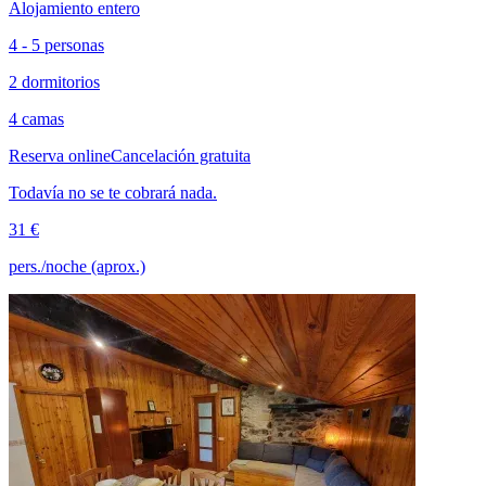
Alojamiento entero
4 - 5 personas
2 dormitorios
4 camas
Reserva online
Cancelación gratuita
Todavía no se te cobrará nada.
31 €
pers./noche (aprox.)