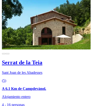
Serrat de la Teia
Sant Joan de les Abadesses
(5)
A 6.1 Km de Campdevànol.
Alojamiento entero
4 - 16 personas