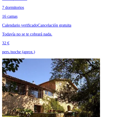
7 dormitorios
16 camas
Calendario verificado
Cancelación gratuita
Todavía no se te cobrará nada.
32 €
pers./noche (aprox.)