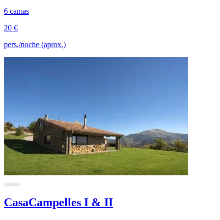
6 camas
20 €
pers./noche (aprox.)
CasaCampelles I & II