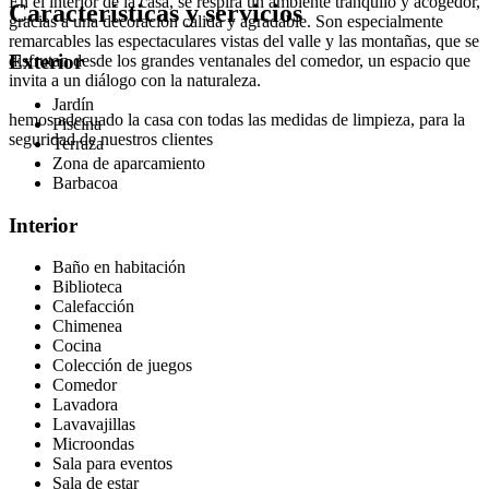
En el interior de la casa, se respira un ambiente tranquilo y acogedor,
Características y servicios
gracias a una decoración cálida y agradable. Son especialmente
remarcables las espectaculares vistas del valle y las montañas, que se
Exterior
disfrutan desde los grandes ventanales del comedor, un espacio que
invita a un diálogo con la naturaleza.
Jardín
hemos adecuado la casa con todas las medidas de limpieza, para la
Piscina
seguridad de nuestros clientes
Terraza
Zona de aparcamiento
Barbacoa
Interior
Baño en habitación
Biblioteca
Calefacción
Chimenea
Cocina
Colección de juegos
Comedor
Lavadora
Lavavajillas
Microondas
Sala para eventos
Sala de estar