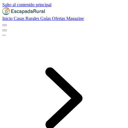
Salto al contenido principal
Inicio
Casas Rurales
Guías
Ofertas
Magazine
...