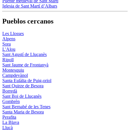
Puente medieval de Sant Martí
Iglesia de Sant Martí d’Albars
Pueblos cercanos
Les Llosses
Alpens
Sora
L'Alou
Sant Agustí de Lluçanès
Ripoll
Sant Jaume de Frontanyà
Montesquiu
Campdevànol
Santa Eulàlia de Puig-oriol
Sant Quirze de Besora
Borredà
Sant Boi de Lluçanès
Gombrèn
Sant Bernabé de les Tenes
Santa Maria de Besora
Perafita
La Blava
Lluçà