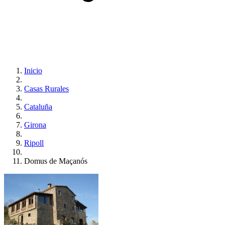
Inicio
Casas Rurales
Cataluña
Girona
Ripoll
Domus de Maçanós