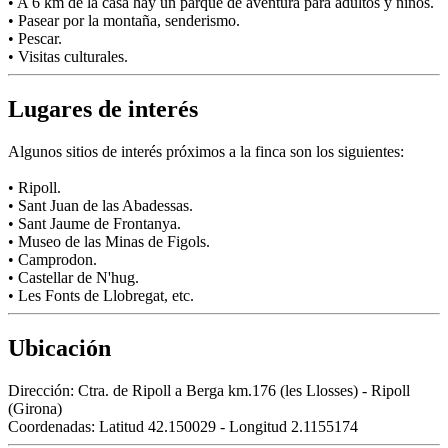
• A 6 km de la casa hay un parque de aventura para adultos y niños.
• Pasear por la montaña, senderismo.
• Pescar.
• Visitas culturales.
Lugares de interés
Algunos sitios de interés próximos a la finca son los siguientes:
• Ripoll.
• Sant Juan de las Abadessas.
• Sant Jaume de Frontanya.
• Museo de las Minas de Figols.
• Camprodon.
• Castellar de N'hug.
• Les Fonts de Llobregat, etc.
Ubicación
Dirección:
Ctra. de Ripoll a Berga km.176 (les Llosses) - Ripoll
(Girona)
Coordenadas:
Latitud 42.150029 - Longitud 2.1155174