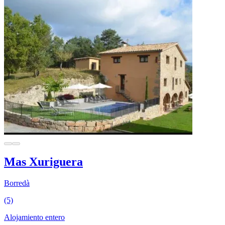
Mas Xuriguera
Borredà
(5)
Alojamiento entero