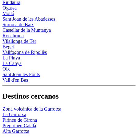
Riudaura
Ogassa
Molló
Sant Joan de les Abadesses
Surroca de Baix
Castellar de la Muntanya
Rocabruna
Vilallonga de Ter
Beget
Vallfogona de Ripollès
La Pinya
La Canya
Oix
Sant Joan les Fonts
Vall d'en Bas
Destinos cercanos
Zona volcànica de la Garrotxa
La Garrotxa
Pirineu de Girona
Prepirineu Català
Alta Garrotxa