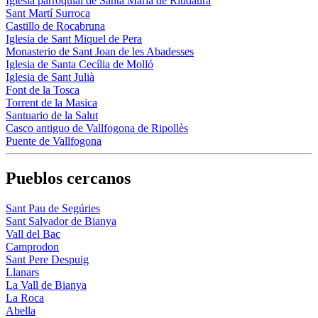
Iglesia parroquial de Santa Maria de Riudaura
Sant Martí Surroca
Castillo de Rocabruna
Iglesia de Sant Miquel de Pera
Monasterio de Sant Joan de les Abadesses
Iglesia de Santa Cecília de Molló
Iglesia de Sant Julià
Font de la Tosca
Torrent de la Masica
Santuario de la Salut
Casco antiguo de Vallfogona de Ripollès
Puente de Vallfogona
Pueblos cercanos
Sant Pau de Segúries
Sant Salvador de Bianya
Vall del Bac
Camprodon
Sant Pere Despuig
Llanars
La Vall de Bianya
La Roca
Abella