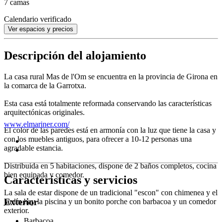
7 camas
Calendario verificado
Ver espacios y precios
Descripción del alojamiento
La casa rural Mas de l'Om se encuentra en la provincia de Girona en
la comarca de la Garrotxa.
Esta casa está totalmente reformada conservando las características
arquitectónicas originales.
www.elmariner.com/
El color de las paredes está en armonía con la luz que tiene la casa y
con los muebles antiguos, para ofrecer a 10-12 personas una
agradable estancia.
Distribuida en 5 habitaciones, dispone de 2 baños completos, cocina
bien equipada y comedor.
Características y servicios
La sala de estar dispone de un tradicional "escon" con chimenea y el
Exterior
jardín hay la piscina y un bonito porche con barbacoa y un comedor
exterior.
Barbacoa