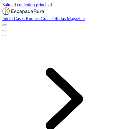
Salto al contenido principal
Inicio
Casas Rurales
Guías
Ofertas
Magazine
...