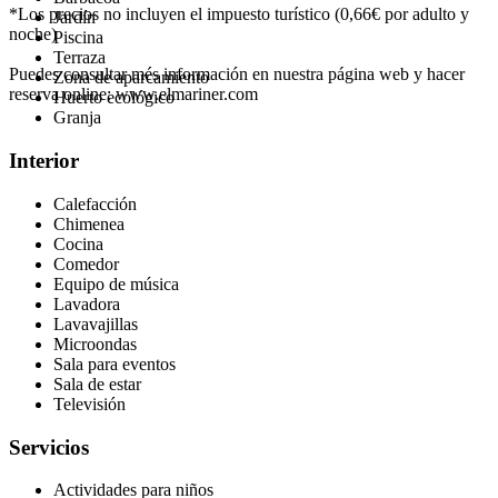
*Los precios no incluyen el impuesto turístico (0,66€ por adulto y
Jardín
noche)
Piscina
Terraza
Puedes consultar més información en nuestra página web y hacer
Zona de aparcamiento
reserva online: www.elmariner.com
Huerto ecológico
Granja
Interior
Calefacción
Chimenea
Cocina
Comedor
Equipo de música
Lavadora
Lavavajillas
Microondas
Sala para eventos
Sala de estar
Televisión
Servicios
Actividades para niños