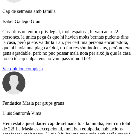
Cap de setmana amb familia
Isabel Gallego Grau
Casa dins un entorn privilegiat, molt espaiosa, hi vam anar 22
persones. la única pega és que hi havien molts bernats pudents dins
la casa, però ja ens va dir la Lali, per cert una persona encantadora,
que hi havia una plaga a Olot, no fan res són inofensius, però no era
gens agradable, però no puc possar mala nota per això ja que la casa
no en té cap culpa. ens ho vam passar molt bé!!
Ver opinión completa
Fantàstica Masia per grups grans
Lluis Sanromà Vima
Hem estat aquest darrer cap de setmana tota la familia, erem un total
de 22! La Masia es excepcional, molt ben equipada, habitacions