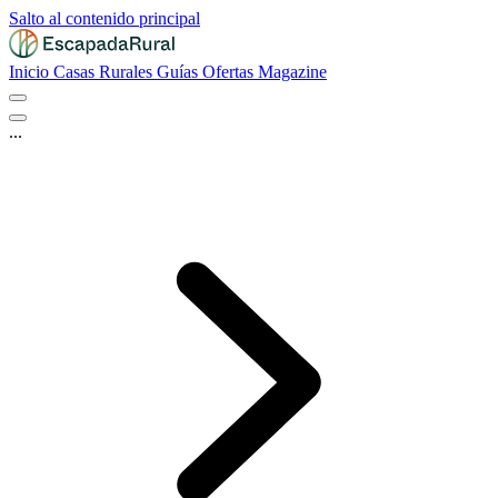
Salto al contenido principal
Inicio
Casas Rurales
Guías
Ofertas
Magazine
...