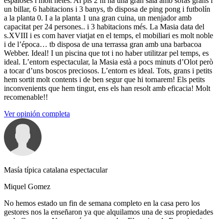
espaioses i molt netes. Al pis 2 hi ha una gran sala amb sofàs grans i
un billar, 6 habitacions i 3 banys, tb disposa de ping pong i futbolín
a la planta 0. I a la planta 1 una gran cuina, un menjador amb
capacitat per 24 persones.. i 3 habitacions més. La Masia data del
s.XVIII i es com haver viatjat en el temps, el mobiliari es molt noble
i de l’época… tb disposa de una terrassa gran amb una barbacoa
Webber. Ideal! I un piscina que tot i no haber utilitzar pel temps, es
ideal. L’entorn espectacular, la Masia està a pocs minuts d’Olot però
a tocar d’uns boscos preciosos. L’entorn es ideal. Tots, grans i petits
hem sortit molt contents i de ben segur que hi tornarem! Els petits
inconvenients que hem tingut, ens els han resolt amb eficacia! Molt
recomenable!!
Ver opinión completa
Masía típica catalana espectacular
Miquel Gomez
No hemos estado un fin de semana completo en la casa pero los
gestores nos la enseñaron ya que alquilamos una de sus propiedades