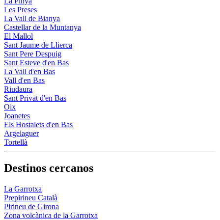
La Pinya
Les Preses
La Vall de Bianya
Castellar de la Muntanya
El Mallol
Sant Jaume de Llierca
Sant Pere Despuig
Sant Esteve d'en Bas
La Vall d'en Bas
Vall d'en Bas
Riudaura
Sant Privat d'en Bas
Oix
Joanetes
Els Hostalets d'en Bas
Argelaguer
Tortellà
Destinos cercanos
La Garrotxa
Prepirineu Català
Pirineu de Girona
Zona volcànica de la Garrotxa