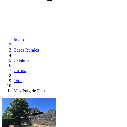
Inicio
Casas Rurales
Cataluña
Girona
Olot
Mas Puig de Dalt