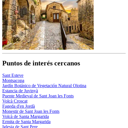
Puntos de interés cercanos
Sant Esteve
Montsacopa
Jardín Botánico de Vegetación Natural Olotina
Estancia de Juvinyà
Puente Medieval de Sant Joan les Fonts
Volcà Croscat
Fageda d'en Jordà
Monestir de Sant Joan les Fonts
Volcà de Santa Margarida
Ermita de Santa Margarida
Iglesia de Sant Pere