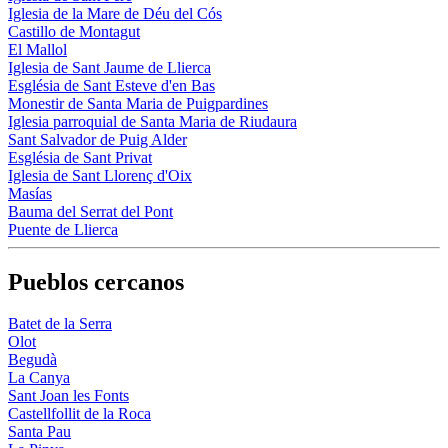
Iglesia de la Mare de Déu del Cós
Castillo de Montagut
El Mallol
Iglesia de Sant Jaume de Llierca
Església de Sant Esteve d'en Bas
Monestir de Santa Maria de Puigpardines
Iglesia parroquial de Santa Maria de Riudaura
Sant Salvador de Puig Alder
Església de Sant Privat
Iglesia de Sant Llorenç d'Oix
Masías
Bauma del Serrat del Pont
Puente de Llierca
Pueblos cercanos
Batet de la Serra
Olot
Begudà
La Canya
Sant Joan les Fonts
Castellfollit de la Roca
Santa Pau