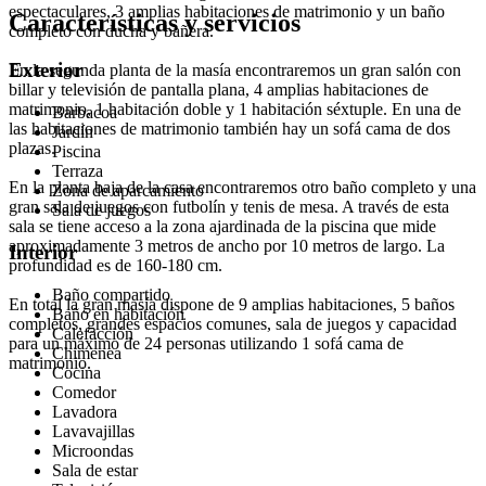
espectaculares, 3 amplias habitaciones de matrimonio y un baño
Características y servicios
completo con ducha y bañera.
Exterior
En la segunda planta de la masía encontraremos un gran salón con
billar y televisión de pantalla plana, 4 amplias habitaciones de
matrimonio, 1 habitación doble y 1 habitación séxtuple. En una de
Barbacoa
las habitaciones de matrimonio también hay un sofá cama de dos
Jardín
plazas.
Piscina
Terraza
En la planta baja de la casa encontraremos otro baño completo y una
Zona de aparcamiento
gran sala de juegos con futbolín y tenis de mesa. A través de esta
Sala de juegos
sala se tiene acceso a la zona ajardinada de la piscina que mide
aproximadamente 3 metros de ancho por 10 metros de largo. La
Interior
profundidad es de 160-180 cm.
Baño compartido
En total la gran masía dispone de 9 amplias habitaciones, 5 baños
Baño en habitación
completos, grandes espacios comunes, sala de juegos y capacidad
Calefacción
para un máximo de 24 personas utilizando 1 sofá cama de
Chimenea
matrimonio.
Cocina
Comedor
Lavadora
Lavavajillas
Microondas
Sala de estar