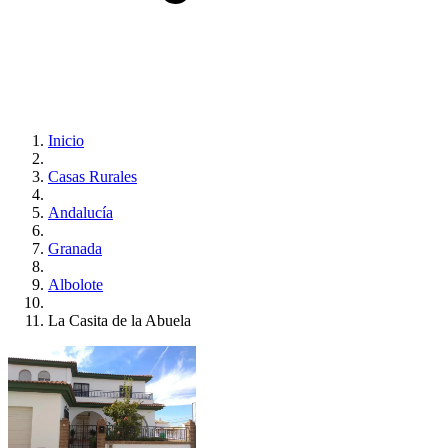
Inicio
Casas Rurales
Andalucía
Granada
Albolote
La Casita de la Abuela