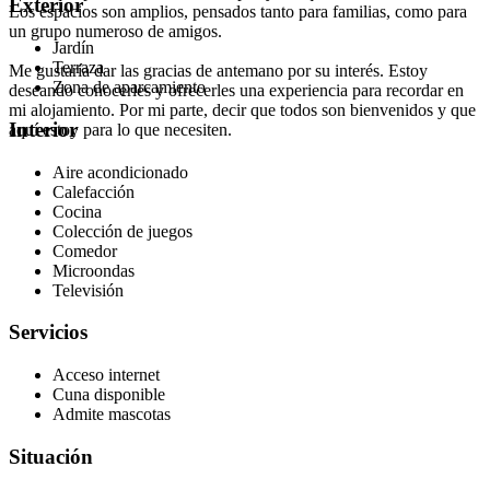
Exterior
Los espacios son amplios, pensados tanto para familias, como para
un grupo numeroso de amigos.
Jardín
Terraza
Me gustaría dar las gracias de antemano por su interés. Estoy
Zona de aparcamiento
deseando conocerles y ofrecerles una experiencia para recordar en
mi alojamiento. Por mi parte, decir que todos son bienvenidos y que
Interior
aquí estoy para lo que necesiten.
Aire acondicionado
Calefacción
Cocina
Colección de juegos
Comedor
Microondas
Televisión
Servicios
Acceso internet
Cuna disponible
Admite mascotas
Situación