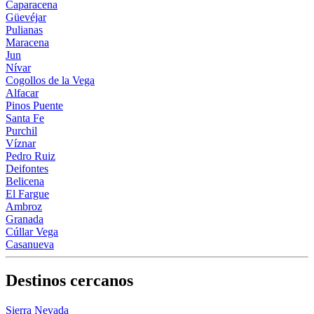
Caparacena
Güevéjar
Pulianas
Maracena
Jun
Nívar
Cogollos de la Vega
Alfacar
Pinos Puente
Santa Fe
Purchil
Víznar
Pedro Ruiz
Deifontes
Belicena
El Fargue
Ambroz
Granada
Cúllar Vega
Casanueva
Destinos cercanos
Sierra Nevada