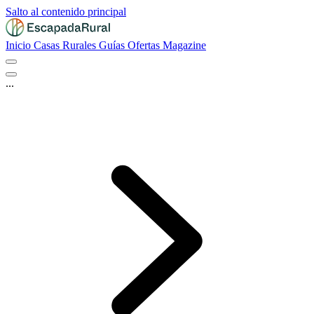
Salto al contenido principal
Inicio
Casas Rurales
Guías
Ofertas
Magazine
...