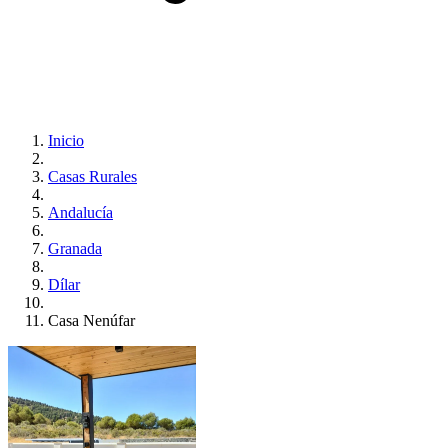
Inicio
Casas Rurales
Andalucía
Granada
Dílar
Casa Nenúfar