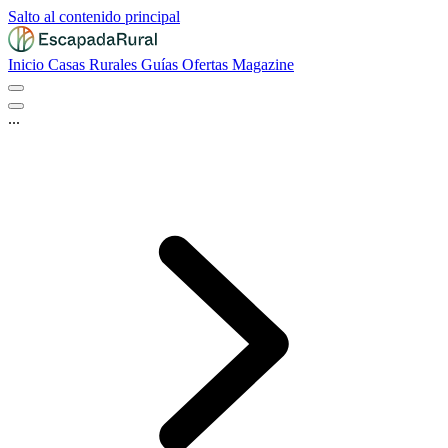
Salto al contenido principal
Inicio
Casas Rurales
Guías
Ofertas
Magazine
...