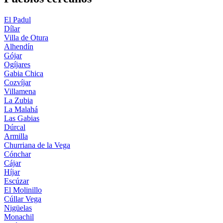
El Padul
Dílar
Villa de Otura
Alhendín
Gójar
Ogíjares
Gabia Chica
Cozvíjar
Villamena
La Zubia
La Malahá
Las Gabias
Dúrcal
Armilla
Churriana de la Vega
Cónchar
Cájar
Híjar
Escúzar
El Molinillo
Cúllar Vega
Nigüelas
Monachil