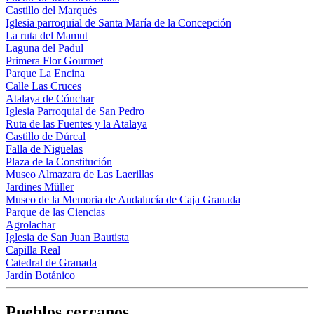
Castillo del Marqués
Iglesia parroquial de Santa María de la Concepción
La ruta del Mamut
Laguna del Padul
Primera Flor Gourmet
Parque La Encina
Calle Las Cruces
Atalaya de Cónchar
Iglesia Parroquial de San Pedro
Ruta de las Fuentes y la Atalaya
Castillo de Dúrcal
Falla de Nigüelas
Plaza de la Constitución
Museo Almazara de Las Laerillas
Jardines Müller
Museo de la Memoria de Andalucía de Caja Granada
Parque de las Ciencias
Agrolachar
Iglesia de San Juan Bautista
Capilla Real
Catedral de Granada
Jardín Botánico
Pueblos cercanos