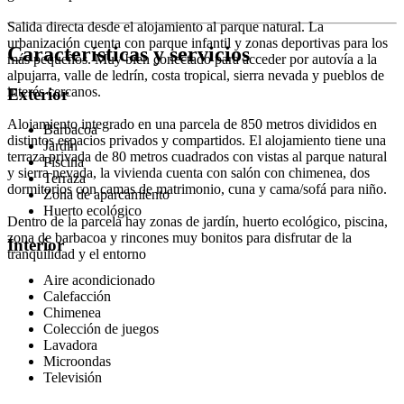
Salida directa desde el alojamiento al parque natural. La
urbanización cuenta con parque infantil y zonas deportivas para los
Características y servicios
más pequeños. Muy bien conectado para acceder por autovía a la
alpujarra, valle de ledrín, costa tropical, sierra nevada y pueblos de
interés cercanos.
Exterior
Alojamiento integrado en una parcela de 850 metros divididos en
Barbacoa
distintos espacios privados y compartidos. El alojamiento tiene una
Jardín
terraza privada de 80 metros cuadrados con vistas al parque natural
Piscina
y sierra nevada, la vivienda cuenta con salón con chimenea, dos
Terraza
dormitorios con camas de matrimonio, cuna y cama/sofá para niño.
Zona de aparcamiento
Huerto ecológico
Dentro de la parcela hay zonas de jardín, huerto ecológico, piscina,
zona de barbacoa y rincones muy bonitos para disfrutar de la
Interior
tranquilidad y el entorno
Aire acondicionado
Calefacción
Chimenea
Colección de juegos
Lavadora
Microondas
Televisión