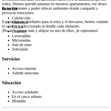
rodea. Hemos querido plasmar en nuestros apartamentos, ese deseo
Interior
de ser diferentes y poder ofrecer ambientes donde compartir y
provocar emociones.
Calefacción
Especialmente diseñados para el relax y el descanso, hemos cuidado
Chimenea
el confort y seleccionado al detalle cada elemento.
Cocina
]No se lo piense más y alójese en uno de ellos, ¡le esperamos!
Comedor
Lavavajillas
Microondas
Sala de estar
Televisión
Servicios
Acceso internet
Admite mascotas
Situación
Acceso asfaltado
En el casco urbano
Montaña