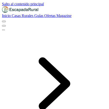
Salto al contenido principal
Inicio
Casas Rurales
Guías
Ofertas
Magazine
...