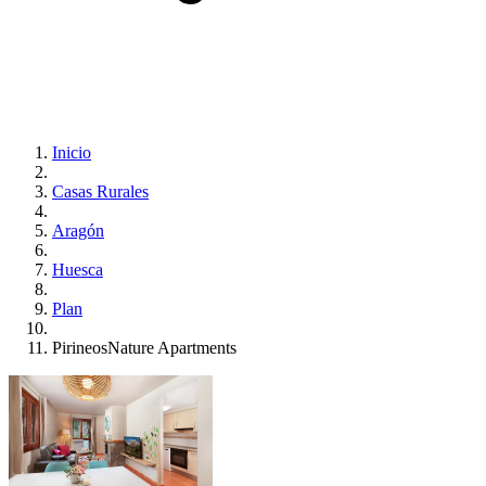
Inicio
Casas Rurales
Aragón
Huesca
Plan
PirineosNature Apartments