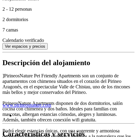
2 - 12 personas
2 dormitorios
7 camas
Calendario verificado
Ver espacios y precios
Descripción del alojamiento
]PirineosNature Pet Friendly Apartments son un conjunto de
apartamentos con chimenea situados en el corazón del Pirineo
Aragonés, en el espectacular Valle de Chistau, uno de los rincones
más bellos y mejor conservados del Pirineo.
PirineosNature Apartments disponen de dos dormitorios, salón
www.pirineosnature.com
cocina con chimenea y dos baños. Ideales para familias con
mascotas, albergan estancias cómodas, alegres y luminosas.
Además, también ofrecen conexión wifi gratuita.
Podrá elegir estancias únicas, con una sugerente y armoniosa
Características y servicios
decoración diseñada con elementos alusivos a la naturaleza que los