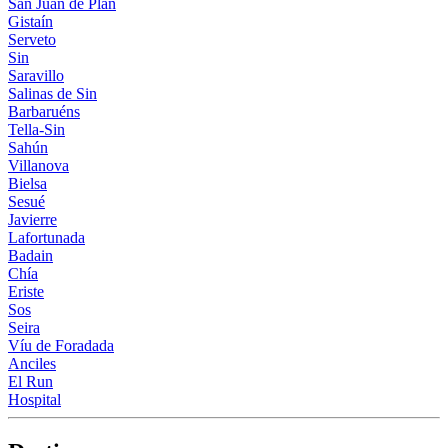
San Juan de Plan
Gistaín
Serveto
Sin
Saravillo
Salinas de Sin
Barbaruéns
Tella-Sin
Sahún
Villanova
Bielsa
Sesué
Javierre
Lafortunada
Badain
Chía
Eriste
Sos
Seira
Víu de Foradada
Anciles
El Run
Hospital