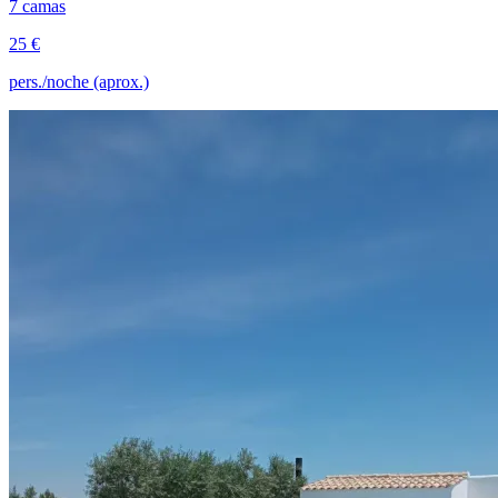
7 camas
25 €
pers./noche (aprox.)