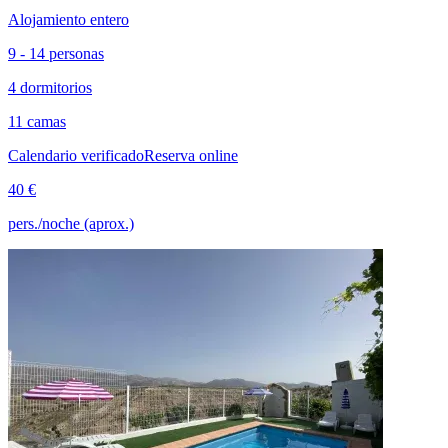
Alojamiento entero
9 - 14 personas
4 dormitorios
11 camas
Calendario verificado
Reserva online
40 €
pers./noche (aprox.)