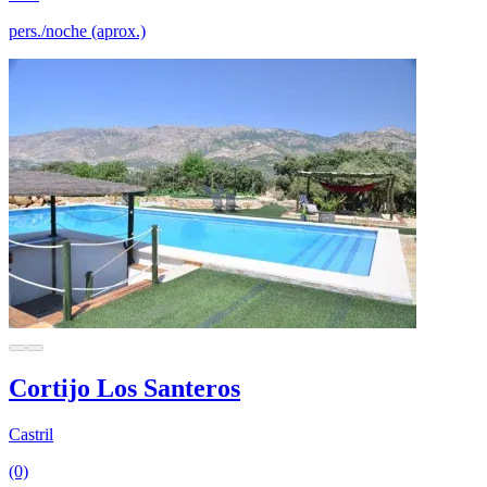
pers./noche (aprox.)
Cortijo Los Santeros
Castril
(0)