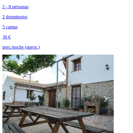
2 - 8 personas
2 dormitorios
5 camas
30 €
pers./noche (aprox.)