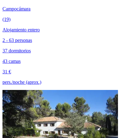
Campocámara
(19)
Alojamiento entero
2 - 63 personas
37 dormitorios
43 camas
31 €
pers./noche (aprox.)