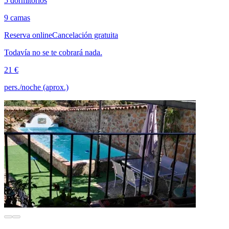
5 dormitorios
9 camas
Reserva online
Cancelación gratuita
Todavía no se te cobrará nada.
21 €
pers./noche (aprox.)