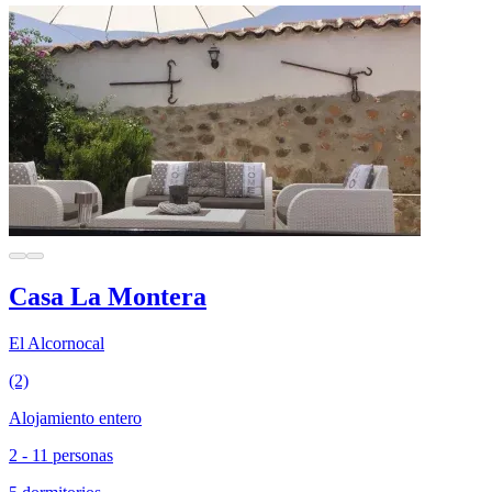
Casa La Montera
El Alcornocal
(2)
Alojamiento entero
2 - 11 personas