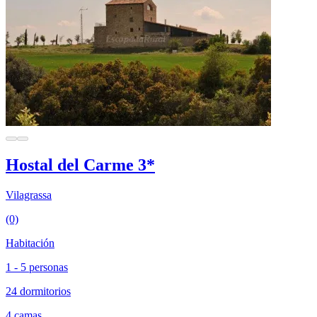
Hostal del Carme 3*
Vilagrassa
(0)
Habitación
1 - 5 personas
24 dormitorios
4 camas