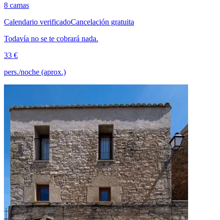
8 camas
Calendario verificado
Cancelación gratuita
Todavía no se te cobrará nada.
33 €
pers./noche (aprox.)