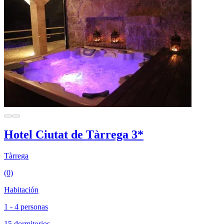
Hotel Ciutat de Tàrrega 3*
Tàrrega
(0)
Habitación
1 - 4 personas
15 dormitorios