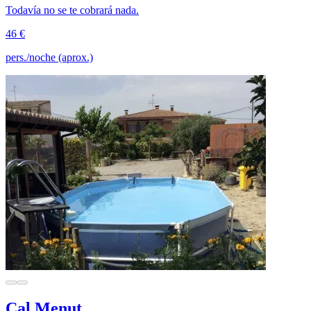
Todavía no se te cobrará nada.
46 €
pers./noche (aprox.)
Cal Menut