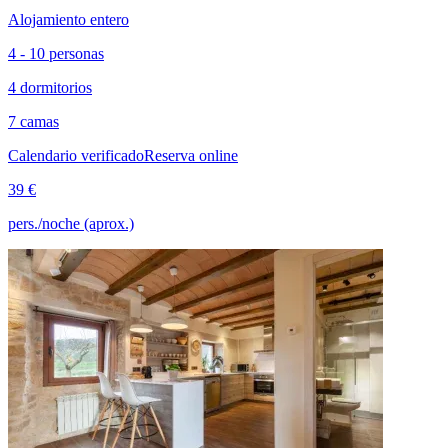
Alojamiento entero
4 - 10 personas
4 dormitorios
7 camas
Calendario verificado
Reserva online
39 €
pers./noche (aprox.)