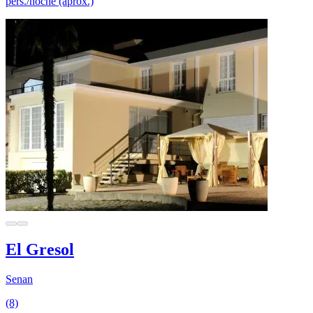
pers./noche (aprox.)
El Gresol
Senan
(8)