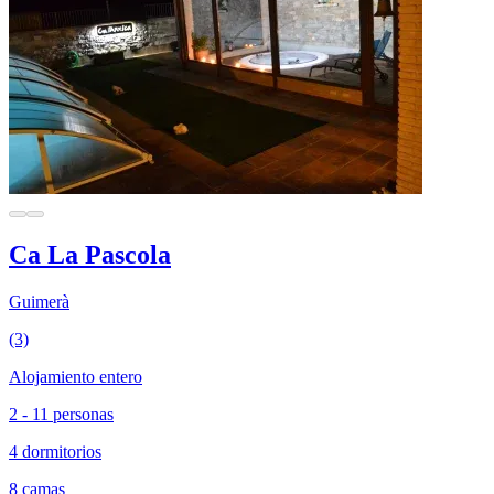
Ca La Pascola
Guimerà
(3)
Alojamiento entero
2 - 11 personas
4 dormitorios
8 camas