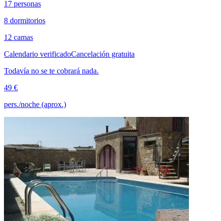
17 personas
8 dormitorios
12 camas
Calendario verificado
Cancelación gratuita
Todavía no se te cobrará nada.
49 €
pers./noche (aprox.)