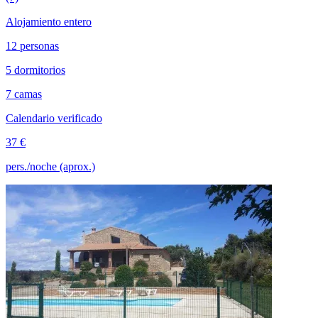
Alojamiento entero
12 personas
5 dormitorios
7 camas
Calendario verificado
37 €
pers./noche (aprox.)