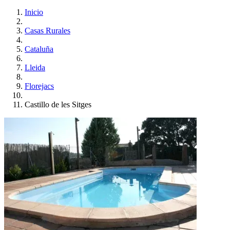
Inicio
Casas Rurales
Cataluña
Lleida
Florejacs
Castillo de les Sitges