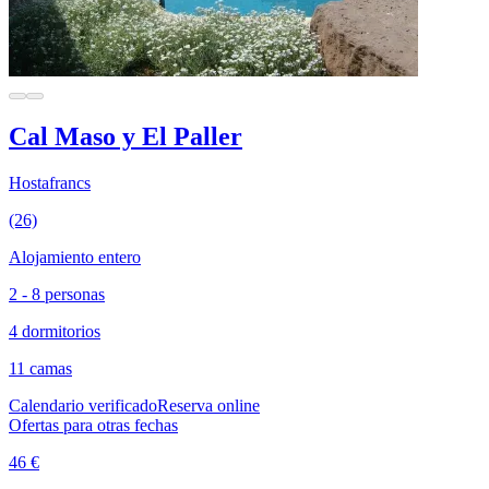
Cal Maso y El Paller
Hostafrancs
(26)
Alojamiento entero
2 - 8 personas
4 dormitorios
11 camas
Calendario verificado
Reserva online
Ofertas para otras fechas
46 €