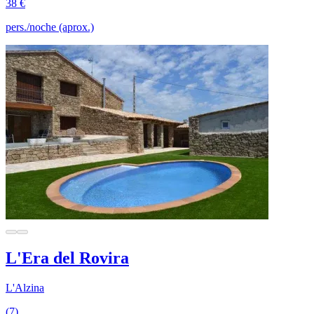
38 €
pers./noche (aprox.)
L'Era del Rovira
L'Alzina
(7)