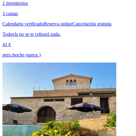
2 dormitorios
3 camas
Calendario verificado
Reserva online
Cancelación gratuita
Todavía no se te cobrará nada.
41 €
pers./noche (aprox.)