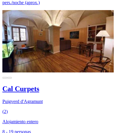
pers./noche (aprox.)
Cal Curpets
Puigverd d'Agramunt
(2)
Alojamiento entero
8 - 19 personas