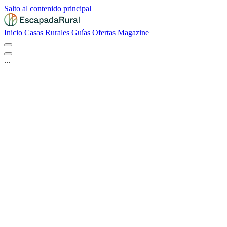
Salto al contenido principal
Inicio
Casas Rurales
Guías
Ofertas
Magazine
...