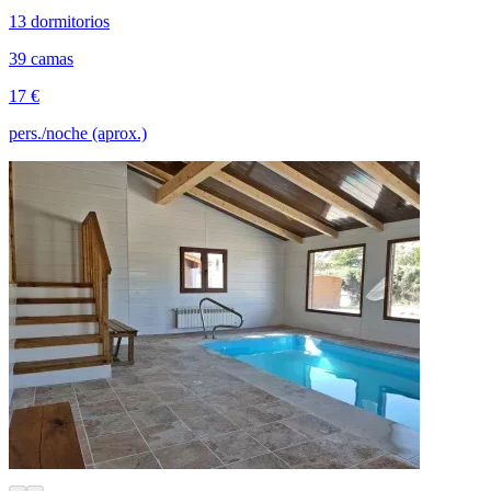
13 dormitorios
39 camas
17 €
pers./noche (aprox.)