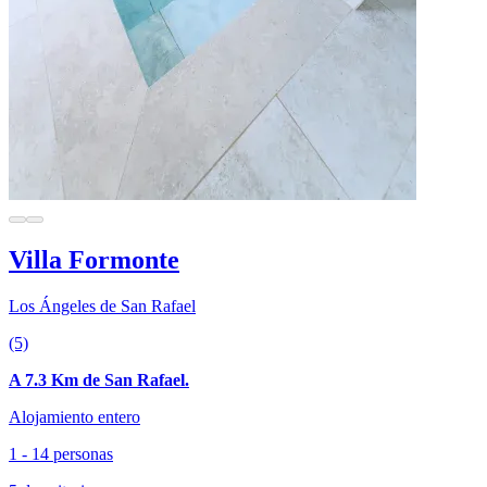
Villa Formonte
Los Ángeles de San Rafael
(5)
A 7.3 Km de San Rafael.
Alojamiento entero
1 - 14 personas