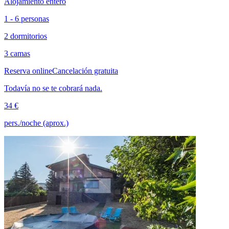
Alojamiento entero
1 - 6 personas
2 dormitorios
3 camas
Reserva online
Cancelación gratuita
Todavía no se te cobrará nada.
34 €
pers./noche (aprox.)