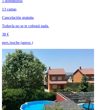
5 dormitorios
13 camas
Cancelación gratuita
Todavía no se te cobrará nada.
38 €
pers./noche (aprox.)