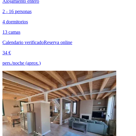
Alojamiento entero
2 - 16 personas
4 dormitorios
13 camas
Calendario verificado
Reserva online
34 €
pers./noche (aprox.)