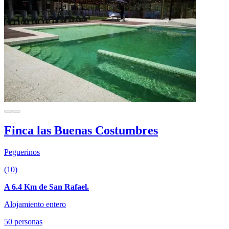
Finca las Buenas Costumbres
Peguerinos
(10)
A 6.4 Km de San Rafael.
Alojamiento entero
50 personas