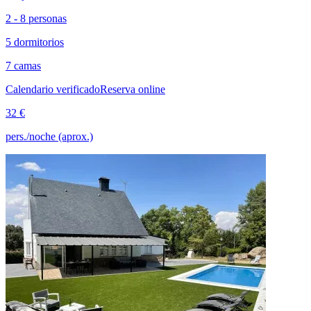
2 - 8 personas
5 dormitorios
7 camas
Calendario verificado
Reserva online
32 €
pers./noche (aprox.)