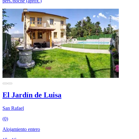
pers./noche (aprox.)
El Jardín de Luisa
San Rafael
(0)
Alojamiento entero