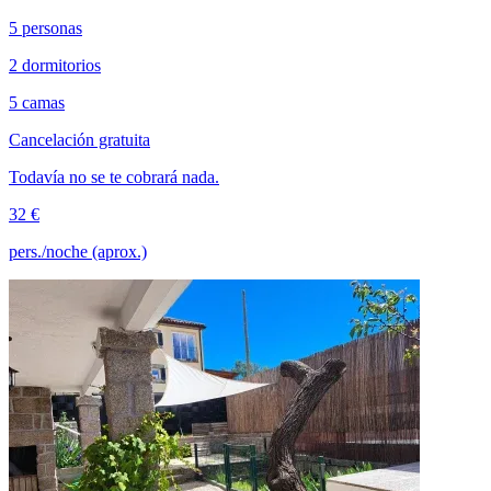
5 personas
2 dormitorios
5 camas
Cancelación gratuita
Todavía no se te cobrará nada.
32 €
pers./noche (aprox.)