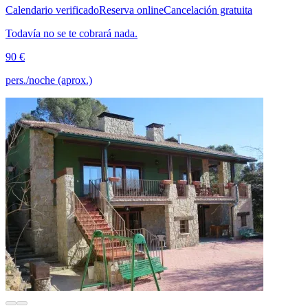
Calendario verificado
Reserva online
Cancelación gratuita
Todavía no se te cobrará nada.
90 €
pers./noche (aprox.)