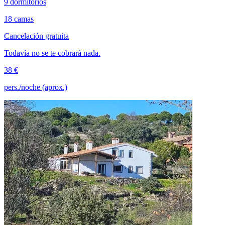
9 dormitorios
18 camas
Cancelación gratuita
Todavía no se te cobrará nada.
38 €
pers./noche (aprox.)