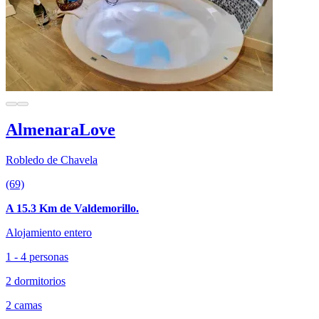
AlmenaraLove
Robledo de Chavela
(69)
A 15.3 Km de Valdemorillo.
Alojamiento entero
1 - 4 personas
2 dormitorios
2 camas