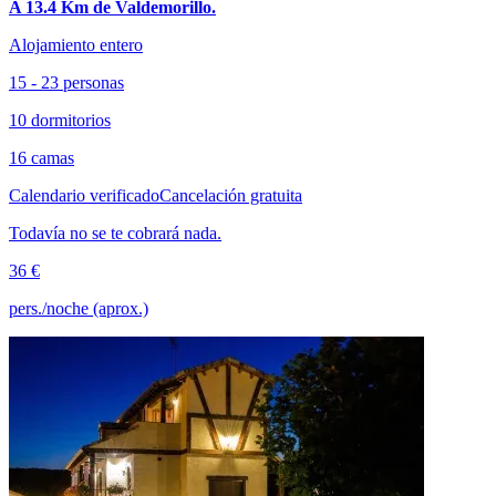
A 13.4 Km de Valdemorillo.
Alojamiento entero
15 - 23 personas
10 dormitorios
16 camas
Calendario verificado
Cancelación gratuita
Todavía no se te cobrará nada.
36 €
pers./noche (aprox.)