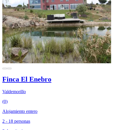
Finca El Enebro
Valdemorillo
(0)
Alojamiento entero
2 - 18 personas