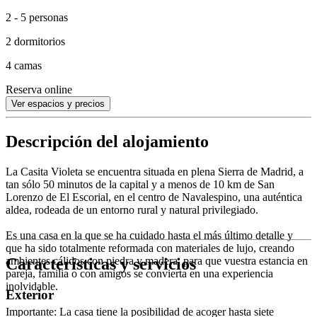
2 - 5 personas
2 dormitorios
4 camas
Reserva online
Ver espacios y precios
Descripción del alojamiento
La Casita Violeta se encuentra situada en plena Sierra de Madrid, a
tan sólo 50 minutos de la capital y a menos de 10 km de San
Lorenzo de El Escorial, en el centro de Navalespino, una auténtica
aldea, rodeada de un entorno rural y natural privilegiado.
Es una casa en la que se ha cuidado hasta el más último detalle y
que ha sido totalmente reformada con materiales de lujo, creando
Características y servicios
ambientes cálidos con piedra y madera, para que vuestra estancia en
pareja, familia o con amigos se convierta en una experiencia
inolvidable.
Exterior
Importante: La casa tiene la posibilidad de acoger hasta siete