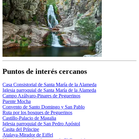
Puntos de interés cercanos
Casa Consistorial de Santa María de la Alameda
Iglesia parroquial de Santa María de la Alameda
Campo Azálvaro-Pinares de Peguerinos
Puente Mocha
Convento de Santo Domingo y San Pablo
Ruta por los bosques de Peguerinos
Castillo-Palacio de Magalia
Iglesia parroquial de San Pedro Apóstol
Casita del Príncipe
Atalaya-Mirador de Eiffel