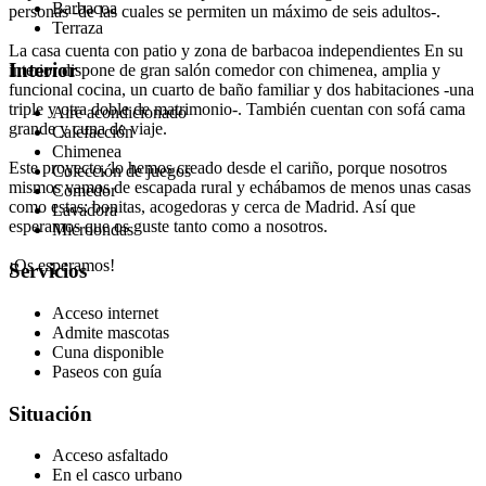
Barbacoa
personas -de las cuales se permiten un máximo de seis adultos-.
Terraza
La casa cuenta con patio y zona de barbacoa independientes En su
Interior
interior dispone de gran salón comedor con chimenea, amplia y
funcional cocina, un cuarto de baño familiar y dos habitaciones -una
triple y otra doble de matrimonio-. También cuentan con sofá cama
Aire acondicionado
grande y cuna de viaje.
Calefacción
Chimenea
Este proyecto, lo hemos creado desde el cariño, porque nosotros
Colección de juegos
mismos vamos de escapada rural y echábamos de menos unas casas
Comedor
como estas: bonitas, acogedoras y cerca de Madrid. Así que
Lavadora
esperamos que os guste tanto como a nosotros.
Microondas
¡Os esperamos!
Servicios
Acceso internet
Admite mascotas
Cuna disponible
Paseos con guía
Situación
Acceso asfaltado
En el casco urbano