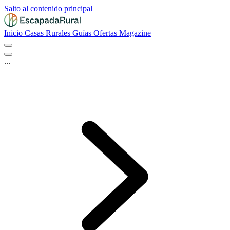
Salto al contenido principal
Inicio
Casas Rurales
Guías
Ofertas
Magazine
...