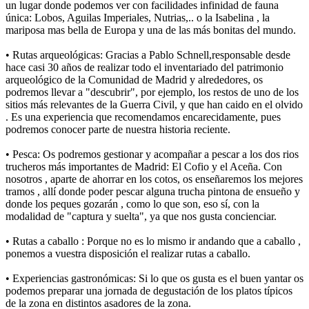
un lugar donde podemos ver con facilidades infinidad de fauna
única: Lobos, Aguilas Imperiales, Nutrias,.. o la Isabelina , la
mariposa mas bella de Europa y una de las más bonitas del mundo.
• Rutas arqueológicas: Gracias a Pablo Schnell,responsable desde
hace casi 30 años de realizar todo el inventariado del patrimonio
arqueológico de la Comunidad de Madrid y alrededores, os
podremos llevar a "descubrir", por ejemplo, los restos de uno de los
sitios más relevantes de la Guerra Civil, y que han caido en el olvido
. Es una experiencia que recomendamos encarecidamente, pues
podremos conocer parte de nuestra historia reciente.
• Pesca: Os podremos gestionar y acompañar a pescar a los dos rios
trucheros más importantes de Madrid: El Cofio y el Aceña. Con
nosotros , aparte de ahorrar en los cotos, os enseñaremos los mejores
tramos , allí donde poder pescar alguna trucha pintona de ensueño y
donde los peques gozarán , como lo que son, eso sí, con la
modalidad de "captura y suelta", ya que nos gusta concienciar.
• Rutas a caballo : Porque no es lo mismo ir andando que a caballo ,
ponemos a vuestra disposición el realizar rutas a caballo.
• Experiencias gastronómicas: Si lo que os gusta es el buen yantar os
podemos preparar una jornada de degustación de los platos típicos
de la zona en distintos asadores de la zona.