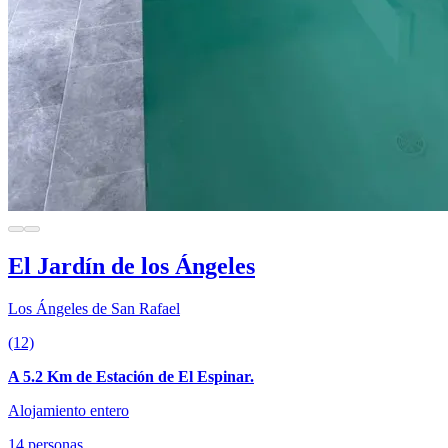
El Jardín de los Ángeles
Los Ángeles de San Rafael
(12)
A 5.2 Km de Estación de El Espinar.
Alojamiento entero
14 personas