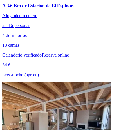
A 3.6 Km de Estación de El Espinar.
Alojamiento entero
2 - 16 personas
4 dormitorios
13 camas
Calendario verificado
Reserva online
34 €
pers./noche (aprox.)