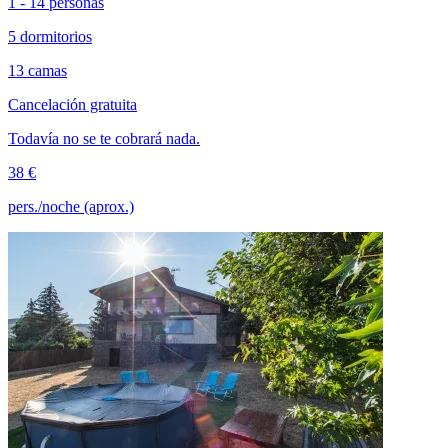
1 - 14 personas
5 dormitorios
13 camas
Cancelación gratuita
Todavía no se te cobrará nada.
38 €
pers./noche (aprox.)