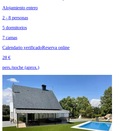
Alojamiento entero
2 - 8 personas
5 dormitorios
7 camas
Calendario verificado
Reserva online
28 €
pers./noche (aprox.)