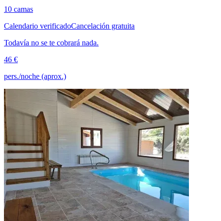
10 camas
Calendario verificado
Cancelación gratuita
Todavía no se te cobrará nada.
46 €
pers./noche (aprox.)