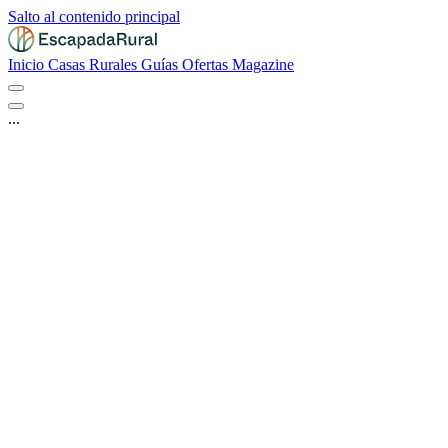
Salto al contenido principal
Inicio
Casas Rurales
Guías
Ofertas
Magazine
...